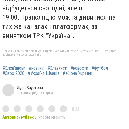
відбудеться сьогодні, але о
19:00.
Трансляцію можна дивитися на
тих же каналах і платформах, за
винятком ТРК "Україна".
Якщо ви помітили помилку, виділіть необхідний текст і натисніть Ctrl + Enter, щоб
повідомити про це редакцію
#Слов’янськ
#новини
#Славянск
#новости
#футбол
#Євро 2020
#Україна Швеція
#збірна України
Лідія Хаустова
Головна редакторка
0,0
Авторизируйтесь
, чтобы оценить