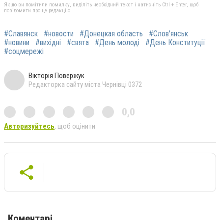
Якщо ви помітили помилку, виділіть необхідний текст і натисніть Ctrl + Enter, щоб
повідомити про це редакцію
#Славянск
#новости
#Донецкая область
#Слов'янськ
#новини
#вихідні
#свята
#День молоді
#День Конституції
#соцмережі
Вікторія Повержук
Редакторка сайту міста Чернівці 0372
0,0
Авторизуйтесь
, щоб оцінити
Коментарі