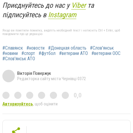
Приєднуйтесь до нас у
Viber
та
підписуйтесь в
Instagram
Якщо ви помітили помилку, виділіть необхідний текст і натисніть Ctrl + Enter, щоб
повідомити про це редакцію
#Славянск
#новости
#Донецкая область
#Слов'янськ
#новини
#спорт
#футбол
#ветерани АТО
#ветерани ООС
#Слов'янськ АТО
Вікторія Повержук
Редакторка сайту міста Чернівці 0372
0,0
Авторизуйтесь
, щоб оцінити