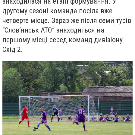
знаходилася на етапі формування. У
другому сезоні команда посіла вже
четверте місце. Зараз же після семи турів
“Слов’янськ АТО” знаходиться на
першому місці серед команд дивізіону
Схід 2.