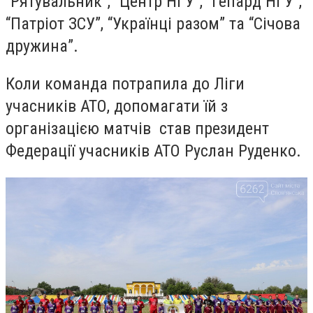
“Рятувальник”, “Центр НГУ”, “Гепард НГУ”,
“Патріот ЗСУ”, “Українці разом” та “Січова
дружина”.
Коли команда потрапила до Ліги
учасників АТО, допомагати їй з
організацією матчів став президент
Федерації учасників АТО Руслан Руденко.