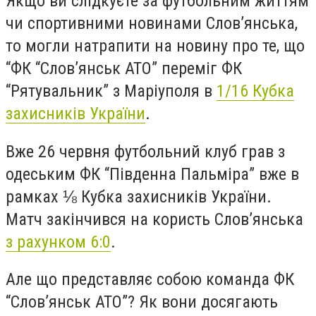
Якщо ви слідкуєте за футбольним життям
чи спортивними новинами Слов’янська,
то могли натрапити на новину про те, що
“ФК “Слов’янськ АТО” переміг ФК
“Рятувальник” з Маріуполя в
1/16 Кубка
захисників України
.
Вже 26 червня футбольний клуб грав з
одеським ФК “Південна Пальміра” вже в
рамках ⅛ Кубка захисників України.
Матч закінчився на користь Слов’янська
з рахунком 6:0
.
Але що представляє собою команда ФК
“Слов’янськ АТО”? Як вони досягають