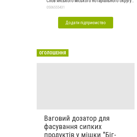
Слов'янського міського нотаріального округу
Дон.обл.
0506555431
Додати підприємство
ОГОЛОШЕННЯ
Ваговий дозатор для
фасування сипких
продуктів у мішки "Біг-