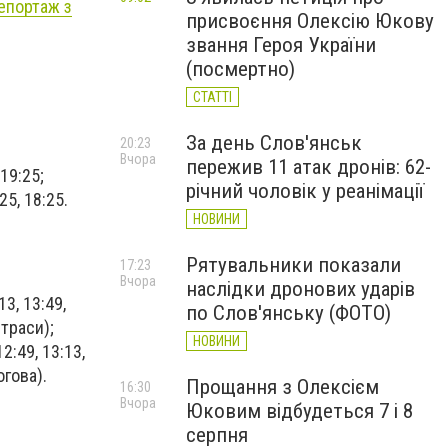
епортаж з
присвоєння Олексію Юкову
звання Героя України
(посмертно)
СТАТТІ
За день Слов'янськ
20:23
Вчора
пережив 11 атак дронів: 62-
 19:25;
річний чоловік у реанімації
:25, 18:25.
НОВИНИ
Рятувальники показали
17:23
Вчора
наслідки дронових ударів
:13, 13:49,
по Слов'янську (ФОТО)
 траси);
НОВИНИ
12:49, 13:13,
огова).
Прощання з Олексієм
16:30
Вчора
Юковим відбудеться 7 і 8
серпня