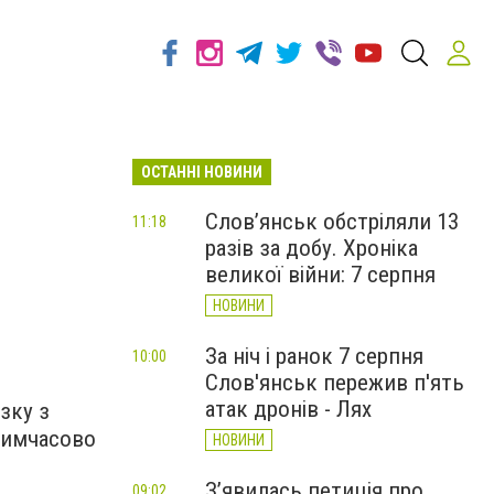
ОСТАННІ НОВИНИ
Слов’янськ обстріляли 13
11:18
разів за добу. Хроніка
великої війни: 7 серпня
НОВИНИ
За ніч і ранок 7 серпня
10:00
Слов'янськ пережив п'ять
атак дронів - Лях
язку з
тимчасово
НОВИНИ
З’явилась петиція про
09:02