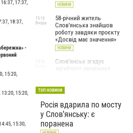
 16:37, 17:37,
НОВИНИ
58-річний житель
15:16
7:37, 18:37,
Вчора
Слов'янська знайшов
роботу завдяки проєкту
«Досвід має значення»
абережна» -
НОВИНИ
ервоний
Слов’янськ згадує
14:36
Вчора
загиблого захисника
0, 15:20,
Максима Шинкарюка, який
загинув у серпні 2023 року
ТОП НОВИНИ
НОВИНИ
, 13:20, 15:20,
Росія вдарила по мосту
у Слов'янську: є
поранена
 14:45, 15:30,
НОВИНИ