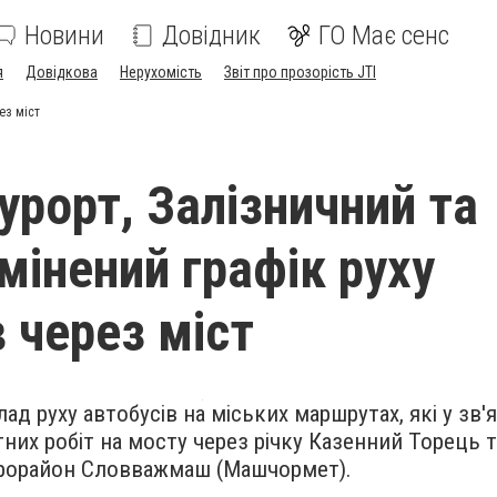
Новини
Довідник
ГО Має сенс
я
Довідкова
Нерухомість
Звіт про прозорість JTI
ез міст
урорт, Залізничний та
мінений графік руху
 через міст
лад руху автобусів на міських маршрутах, які у зв'
их робіт на мосту через річку Казенний Торець 
крорайон Словважмаш (Машчормет).