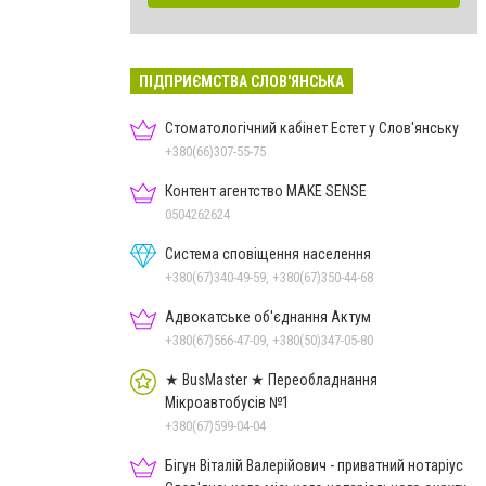
ПІДПРИЄМСТВА СЛОВ'ЯНСЬКА
Стоматологічний кабінет Естет у Слов'янську
+380(66)307-55-75
Контент агентство MAKE SENSE
0504262624
Система сповіщення населення
+380(67)340-49-59, +380(67)350-44-68
Адвокатське об'єднання Актум
+380(67)566-47-09, +380(50)347-05-80
★ BusMaster ★ Переобладнання
Мікроавтобусів №1
+380(67)599-04-04
Бігун Віталій Валерійович - приватний нотаріус