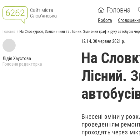
Головна
Робота
Оголошенн
Головна
На Словкурорт, Залізничний та Лісний. Змінений графік руху автобусів чер
12:14, 30 червня 2021 р.
На Словк
Лідія Хаустова
Головна редакторка
Лісний. З
автобусів
Внесені зміни у розк
проведенням ремонтн
проходять через мі