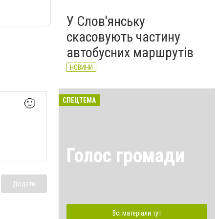
У Слов'янську
скасовують частину
автобусних маршрутів
НОВИНИ
СПЕЦТЕМА
🙂
Голос громади
Додати
Всі матеріали тут