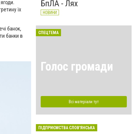
БпЛА - Лях
 ягоди.
третину їх
НОВИНИ
чі банок,
СПЕЦТЕМА
ти банки в
Голос громади
Всі матеріали тут
ПІДПРИЄМСТВА СЛОВ'ЯНСЬКА