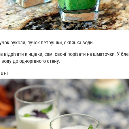
пучок руколи, пучок петрушки, склянка води.
в відрізати кінцівки, самі овочі порізати на шматочки. У бл
а воду до однорідного стану.
лені