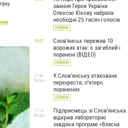
тірку
звання Героя України
Олексію Юкову набрала
необхідні 25 тисяч голосів
ьким
НОВИНИ
Слов'янськ пережив 10
10:27
ворожих атак: є загиблий і
поранені (ВІДЕО)
НОВИНИ
У Слов’янську атаковане
17:40
Вчора
перехрестя, п'ятеро
поранених
НОВИНИ
Підприємець зі Слов'янська
17:24
Вчора
відкрив лабораторію
завдяки програмі «Власна