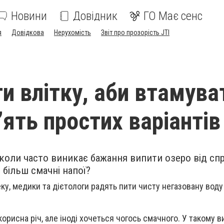
Новини
Довідник
ГО Має сенс
я
Довідкова
Нерухомість
Звіт про прозорість JTI
и влітку, аби втамува
’ять простих варіантів
 коли часто виникає бажання випити озеро від спр
 більш смачні напої?
ку, медики та дієтологи радять пити чисту негазовану воду
 корисна річ, але іноді хочеться чогось смачного. У такому