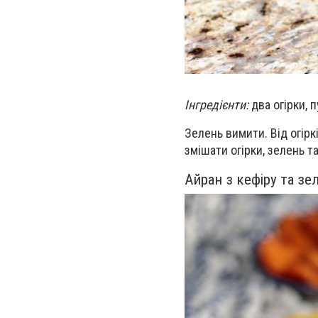
Інгредієнти:
два огірки, 
Зелень вимити. Від огіркі
змішати огірки, зелень т
Айран з кефіру та зе