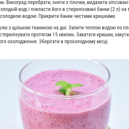
. Виноград перебрати, зняти з гілочки, видалити зіпсовані
лодній воді і покласти його в стерилізовані банки (2 л) на 
д солодкою водою. Прикрити банки чистими кришками.
улю з щільною тканиною на дні. Залити теплою водою по пле
стерилізувати протягом 15 хвилин. Закатати кришки, закута
ого охолодження. Зберігати в прохолодному місці.