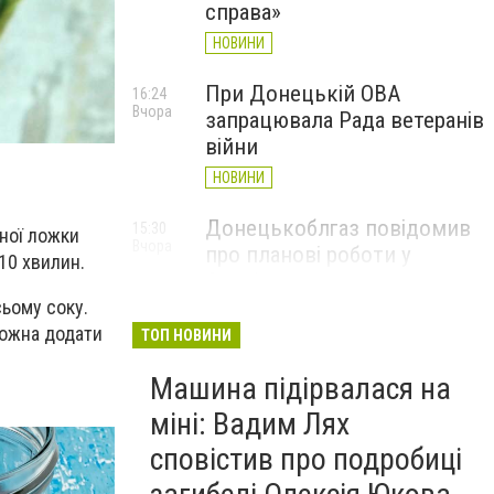
справа»
НОВИНИ
При Донецькій ОВА
16:24
Вчора
запрацювала Рада ветеранів
війни
НОВИНИ
Донецькоблгаз повідомив
15:30
яної ложки
Вчора
про планові роботи у
 10 хвилин.
Слов’янську: де відключать
газ
сьому соку.
можна додати
ТОП НОВИНИ
НОВИНИ
Машина підірвалася на
міні: Вадим Лях
сповістив про подробиці