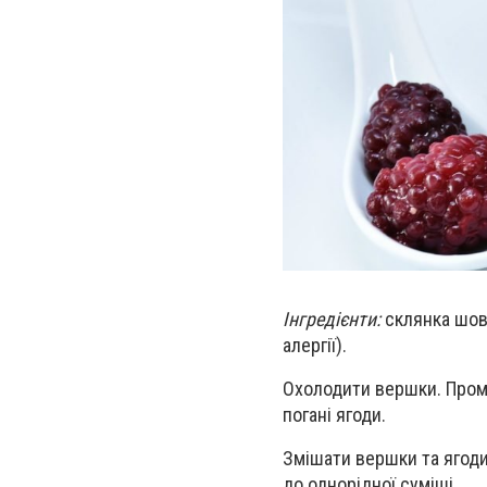
Інгредієнти:
склянка шовк
алергії).
Охолодити вершки. Промит
погані ягоди.
Змішати вершки та ягоди
до однорідної суміші.