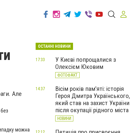
ОСТАННІ НОВИНИ
ти
У Києві попрощалися з
17:33
Олексієм Юковим
ФОТОФАКТ
Вісім років пам'яті: історія
14:37
аги. Але
Героя Дмитра Українського,
який став на захист України
після окупації рідного міста
 без
НОВИНИ
 випадку можна
Петиція про присвоєння
12:12