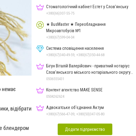
Стоматологічний кабінет Естет у Слов'янську
+380(66)307-55-75
★ BusMaster ★ Переобладнання
Мікроавтобусів №1
+380(67)599-04-04
Система сповіщення населення
+380(67)340-49-59, +380(67)350-44-68
Бігун Віталій Валерійович - приватний нотаріус
Слов'янського міського нотаріального округу
Дон.обл.
0506555431
о немає
Контент агентство MAKE SENSE
0504262624
Адвокатське об'єднання Актум
ики, відібрати
+380(67)566-47-09, +380(50)347-05-80
се блендером
Додати підприємство