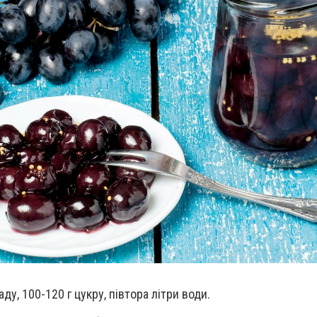
ду, 100-120 г цукру, півтора літри води.