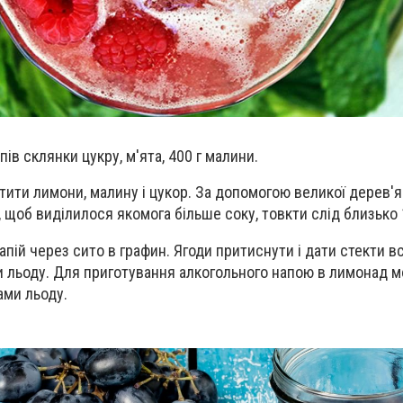
пів склянки цукру, м'ята, 400 г малини.
тити лимони, малину і цукор. За допомогою великої дерев'
и, щоб виділилося якомога більше соку, товкти слід близько
пій через сито в графин. Ягоди притиснути і дати стекти в
и льоду. Для приготування алкогольного напою в лимонад 
ами льоду.