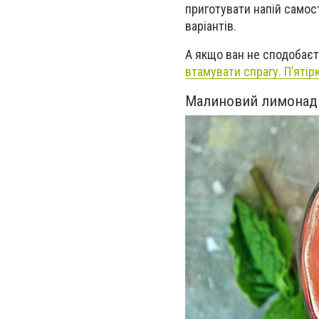
приготувати напій самос
варіантів.
А якщо ван не сподобаєть
втамувати спрагу. П’ятір
Малиновий лимонад 