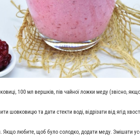
овиці, 100 мл вершків, пів чайної ложки меду (звісно, якщ
и шовковицю та дати стекти воді, відрізати від ягід хвост
. Якщо любите, щоб було солодко, додати меду. Змішати у