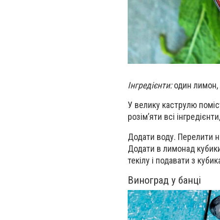
Інгредієнти:
один лимон, 
У велику каструлю поміс
розім’яти всі інгредієнт
Додати воду. Перелити на
Додати в лимонад кубик
текілу і подавати з кубик
Виноград у банці