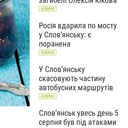
загибелі Олексія Юкова
НОВИНИ
Росія вдарила по мосту
у Слов'янську: є
поранена
НОВИНИ
У Слов'янську
скасовують частину
автобусних маршрутів
НОВИНИ
Слов'янськ увесь день 5
серпня був під атаками