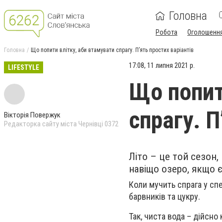
Головна
Робота
Оголошенн
Головна
Що попити влітку, аби втамувати спрагу. П’ять простих варіантів
17:08, 11 липня 2021 р.
LIFESTYLE
Що попит
спрагу. П
Вікторія Повержук
Редакторка сайту міста Чернівці 0372
Літо – це той сезон,
навіщо озеро, якщо є
Коли мучить спрага у спе
барвників та цукру.
Так, чиста вода – дійсно