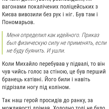
вагонами покалічених поліцейських з
Києва вивозили без рук і ніг. Був там і
Пономарьов.
Меня определил как идейного. Приказ
был физическую силу не применять, если
не буду буянить. И ушли.
Коли Михайло перебував у підвалі, то він
чув чийсь голос за стіною, це був перший
бранець катівні. Його били і навіть
підрізали ногу під коліном.
Так наш герой просидів до ранку, за
можливості дрімав. Холодно тоді не було,