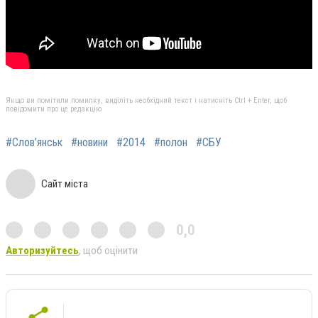
Якщо ви помітили помилку, виділіть необхідний текст і натисніть Ctrl + Enter, щоб
повідомити про це редакцію
#Слов’янськ
#новини
#2014
#полон
#СБУ
Сайт міста
0,0
Авторизуйтесь
, щоб оцінити