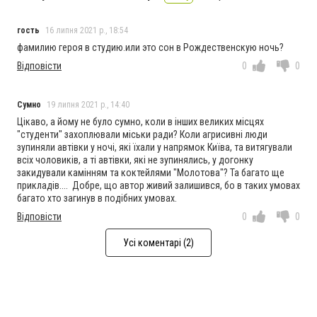
гость
16 липня 2021 р., 18:54
фамилию героя в студию.или это сон в Рождественскую ночь?
Відповісти
0
0
Сумно
19 липня 2021 р., 14:40
Цікаво, а йому не було сумно, коли в інших великих місцях
"студенти" захоплювали міськи ради? Коли агрисивні люди
зупиняли автівки у ночі, які їхали у напрямок Київа, та витягували
всіх чоловиків, а ті автівки, які не зупинялись, у догонку
закидували камінням та коктейлями "Молотова"? Та багато ще
прикладів.... Добре, що автор живий залишився, бо в таких умовах
багато хто загинув в подібних умовах.
Відповісти
0
0
Усі коментарі (2)