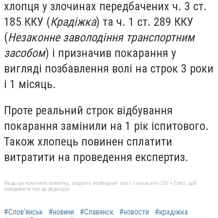
хлопця у злочинах передбачених ч. 3 ст.
185 ККУ (
Крадіжка
) та ч. 1 ст. 289 ККУ
(
Незаконне заволодіння транспортним
засобом
) і призначив покарання у
вигляді позбавлення волі на строк 3 роки
і 1 місяць.
Проте реальний строк відбування
покарання замінили на 1 рік іспитового.
Також хлопець повинен сплатити
витратити на проведення експертиз.
Якщо ви помітили помилку, виділіть необхідний текст і натисніть Ctrl + Enter, щоб
повідомити про це редакцію
#Слов’янськ
#новини
#Славянск
#новости
#крадіжка