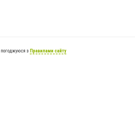
я погоджуюся з
Правилами сайту