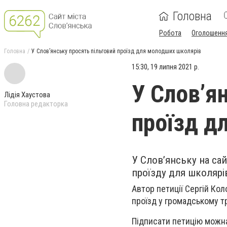
Головна
Робота
Оголошенн
Головна
У Слов’янську просять пільговий проїзд для молодших школярів
15:30, 19 липня 2021 р.
У Слов’я
Лідія Хаустова
Головна редакторка
проїзд д
У Слов’янську на са
проїзду для школярі
Автор петиції Сергій Ко
проїзд у громадському т
Підписати петицію мож