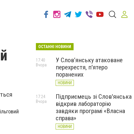
ОСТАННІ НОВИНИ
ий
У Слов’янську атаковане
17:40
Вчора
перехрестя, п'ятеро
поранених
НОВИНИ
ється
Підприємець зі Слов'янська
17:24
Вчора
відкрив лабораторію
завдяки програмі «Власна
пільговий
справа»
НОВИНИ