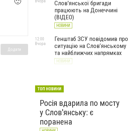
🙂
Вчора
Слов'янської бригади
працюють на Донеччині
(ВІДЕО)
НОВИНИ
Генштаб ЗСУ повідомив про
12:00
Вчора
ситуацію на Слов’янському
Додати
та найближчих напрямках
НОВИНИ
Слов’янськ обстріляли 13
11:18
Вчора
разів за добу. Хроніка
великої війни: 7 серпня
ТОП НОВИНИ
НОВИНИ
Росія вдарила по мосту
у Слов'янську: є
поранена
НОВИНИ