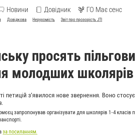
Новини
Довідник
ГО Має сенс
я
Довідкова
Нерухомість
Звіт про прозорість JTI
нську просять пільгов
ля молодших школярів
йті петицій з’явилося нове звернення. Воно стосу
в.
ломєєц запропонував організувати для школярів 1-4 класів 
ранспорті.
на
за посиланням.