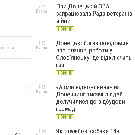
При Донецькій ОВА
16:24
Вчора
запрацювала Рада ветеранів
війни
НОВИНИ
Донецькоблгаз повідомив
15:30
 оцінити
Вчора
про планові роботи у
Слов’янську: де відключать
газ
НОВИНИ
«Армія відновлення» на
14:55
Вчора
Донеччині: тисячі людей
долучилися до відбудови
громад
НОВИНИ
Як службові собаки 18-ї
13:34