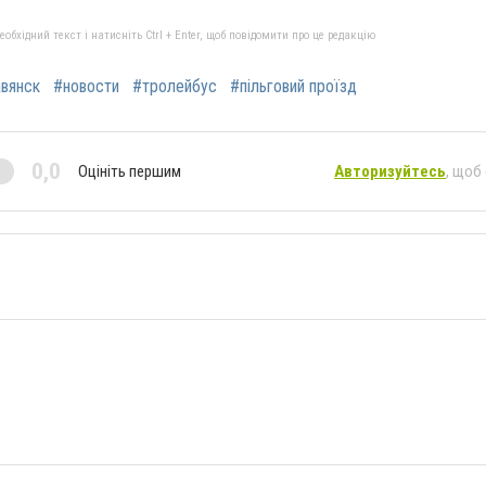
бхідний текст і натисніть Ctrl + Enter, щоб повідомити про це редакцію
вянск
#новости
#тролейбус
#пільговий проїзд
0,0
Оцініть першим
Авторизуйтесь
, щоб