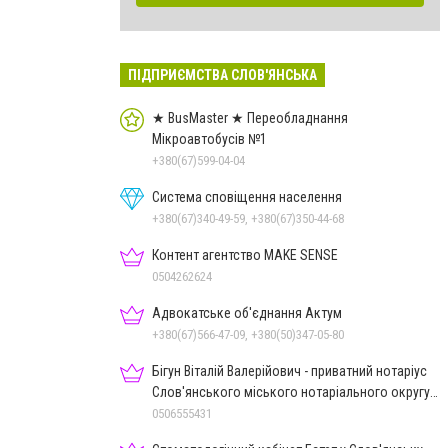
ПІДПРИЄМСТВА СЛОВ'ЯНСЬКА
★ BusMaster ★ Переобладнання
Мікроавтобусів №1
+380(67)599-04-04
Система сповіщення населення
+380(67)340-49-59, +380(67)350-44-68
Контент агентство MAKE SENSE
0504262624
Адвокатське об'єднання Актум
+380(67)566-47-09, +380(50)347-05-80
Бігун Віталій Валерійович - приватний нотаріус
Слов'янського міського нотаріального округу
Дон.обл.
0506555431