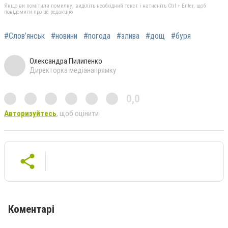
Якщо ви помітили помилку, виділіть необхідний текст і натисніть Ctrl + Enter, щоб
повідомити про це редакцію
#Слов’янськ
#новини
#погода
#злива
#дощ
#буря
Олександра Пилипенко
Директорка медіанапрямку
0,0
Авторизуйтесь
, щоб оцінити
Коментарі