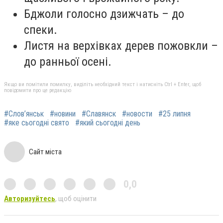
Бджоли голосно дзижчать – до
спеки.
Листя на верхівках дерев пожовкли –
до ранньої осені.
Якщо ви помітили помилку, виділіть необхідний текст і натисніть Ctrl + Enter, щоб
повідомити про це редакцію
#Слов’янськ
#новини
#Славянск
#новости
#25 липня
#яке сьогодні свято
#який сьогодні день
Сайт міста
0,0
Авторизуйтесь
, щоб оцінити