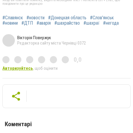
Якщо ви помітили помилку, виділіть необхідний текст і натисніть Ctrl + Enter, щоб
повідомити про це редакцію
#Славянск
#новости
#Донецкая область
#Слов'янськ
#новини
#ДТП
#аварія
#шахрайство
#шахраї
#негода
Вікторія Повержук
Редакторка сайту міста Чернівці 0372
0,0
Авторизуйтесь
, щоб оцінити
Коментарі