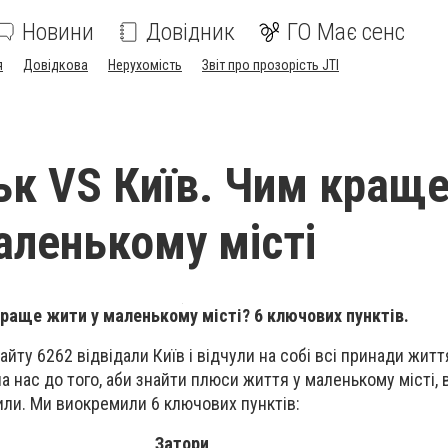
Новини
Довідник
ГО Має сенс
я
Довідкова
Нерухомість
Звіт про прозорість JTI
ьк VS Київ. Чим кращ
аленькому місті
раще жити у маленькому місті? 6 ключових пунктів.
ту 6262 відвідали Київ і відчули на собі всі принади життя
 нас до того, аби знайти плюси життя у маленькому місті, 
чили. Ми виокремили 6 ключових пунктів:
Затори