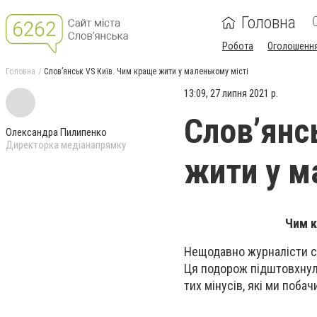
Головна
Робота
Оголошенн
Головна
Cлов’янськ VS Київ. Чим краще жити у маленькому місті
13:09, 27 липня 2021 р.
Cлов’янс
Олександра Пилипенко
Директорка медіанапрямку
жити у м
Чим к
Нещодавно журналісти сай
Ця подорож підштовхнула
тих мінусів, які ми поба