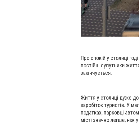
Про спокій у столиці годі
постійні супутники життя
закінчується.
Життя у столиці дуже дор
заробіток туристів. У м
податках, парковці авто
місті значно легше, ніж 