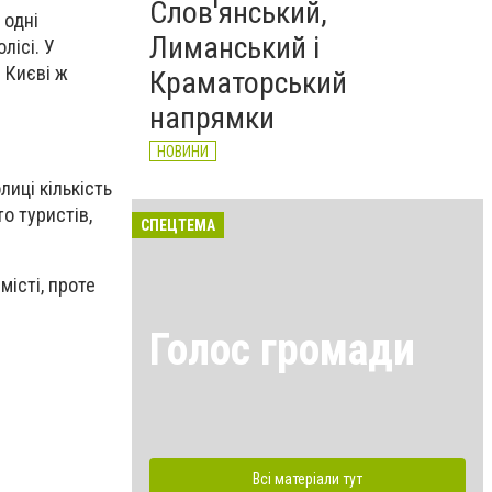
Слов'янський,
 одні
Лиманський і
лісі. У
У Києві ж
Краматорський
напрямки
НОВИНИ
лиці кількість
о туристів,
СПЕЦТЕМА
місті, проте
Голос громади
Всі матеріали тут