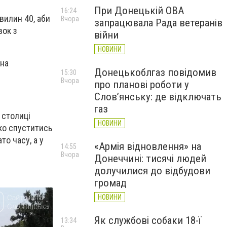
При Донецькій ОВА
16:24
вилин 40, аби
Вчора
запрацювала Рада ветеранів
вок з
війни
НОВИНИ
жна
Донецькоблгаз повідомив
15:30
Вчора
про планові роботи у
Слов’янську: де відключать
газ
 столиці
НОВИНИ
ько спуститись
то часу, а у
«Армія відновлення» на
14:55
Вчора
Донеччині: тисячі людей
долучилися до відбудови
громад
НОВИНИ
Як службові собаки 18-ї
13:34