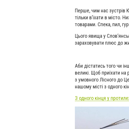
Перше, чим нас зустрів К
тільки в’їхати в місто. 
товарами. Спека, пил, гур
Цього явища у Слов’янсь
зараховувати плюс до жи
Аби дістатись того чи ін
великі. Щоб приїхати на
з умовного Лісного до Це
нашому місті з одного к
З одного кінця у протил