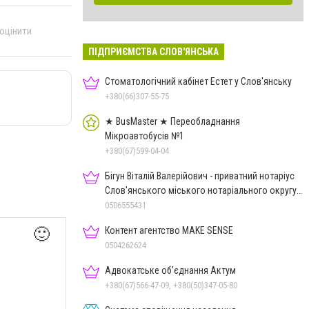
 оцінити
ПІДПРИЄМСТВА СЛОВ'ЯНСЬКА
Стоматологічний кабінет Естет у Слов'янську
+380(66)307-55-75
★ BusMaster ★ Переобладнання
Мікроавтобусів №1
+380(67)599-04-04
Бігун Віталій Валерійович - приватний нотаріус
Слов'янського міського нотаріального округу
Дон.обл.
0506555431
Контент агентство MAKE SENSE
🙂
0504262624
Адвокатське об'єднання Актум
+380(67)566-47-09, +380(50)347-05-80