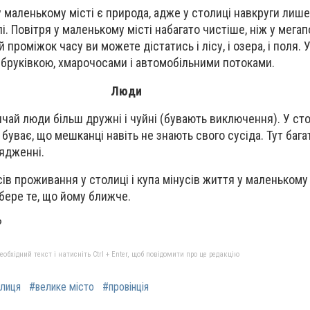
маленькому місті є природа, адже у столиці навкруги лише
і. Повітря у маленькому місті набагато чистіше, ніж у мегапо
проміжок часу ви можете дістатись і лісу, і озера, і поля. 
 бруківкою, хмарочосами і автомобільними потоками.
Люди
чай люди більш дружні і чуйні (бувають виключення). У сто
буває, що мешканці навіть не знають свого сусіда. Тут багат
рядженні.
ів проживання у столиці і купа мінусів життя у маленькому 
бере те, що йому ближче.
?
бхідний текст і натисніть Ctrl + Enter, щоб повідомити про це редакцію
лиця
#велике місто
#провінція