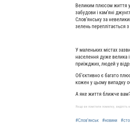
Великим плюсом життя у 
забудови і кам’яні джунгл
Слов’янську за невеликий 
зелень переплітається з
У маленьких містах зазви
населення дуже велика і 
приїжджих, людей у від
Об’єктивно є багато плюс
кожен у цьому випадку о
А яке життя ближче вам
Якщо ви помітили помилку, виділіть нео
#Слов’янськ
#новини
#сто