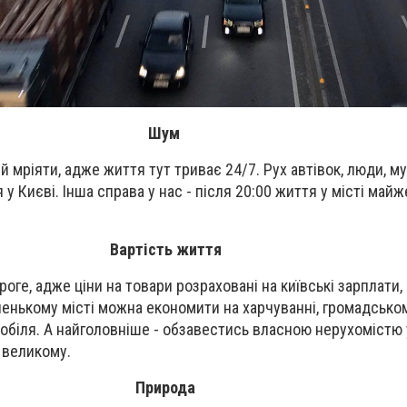
Шум
 й мріяти, адже життя тут триває 24/7. Рух автівок, люди, му
 у Києві. Інша справа у нас - після 20:00 життя у місті майж
Вартість життя
оге, адже ціни на товари розраховані на київські зарплати, а
аленькому місті можна економити на харчуванні, громадськом
мобіля. А найголовніше - обзавестись власною нерухомістю
у великому.
Природа