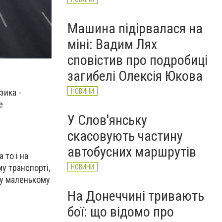
Машина підірвалася на
міні: Вадим Лях
сповістив про подробиці
загибелі Олексія Юкова
зика -
НОВИНИ
е
У Слов'янську
скасовують частину
автобусних маршрутів
 то і на
у транспорті,
НОВИНИ
 у маленькому
На Донеччині тривають
бої: що відомо про