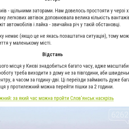
иїв - щільними заторами. Нам довелось простояти у черзі х
Низку легкових автівок доповнювала велика кількість вантажі
кіт автомобілів і лайка - звичайна річ у такій обстановці.
ку немає (якщо це не якась позаштатна ситуація), тому мо
ття у маленькому місті.
Відстань
шого місця у Києві знадобиться багато часу, адже масштаби
 роботу треба виходити з дому не за півгодини, аби швиден
нтру, а часом за годину-дві. Ці переїзди займають дуже бага
інця у протилежний можна перейти пішки за 2 години.
ежний: за який час можна пройти Слов'янськ наскрізь