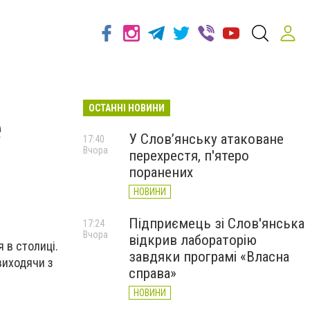
ОСТАННІ НОВИНИ
е
У Слов’янську атаковане
17:40
Вчора
перехрестя, п'ятеро
поранених
НОВИНИ
Підприємець зі Слов'янська
17:24
Вчора
відкрив лабораторію
 в столиці.
завдяки програмі «Власна
виходячи з
справа»
НОВИНИ