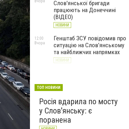
Вчора
Слов'янської бригади
працюють на Донеччині
(ВІДЕО)
НОВИНИ
Генштаб ЗСУ повідомив про
12:00
Вчора
ситуацію на Слов’янському
та найближчих напрямках
НОВИНИ
Слов’янськ обстріляли 13
11:18
Вчора
разів за добу. Хроніка
великої війни: 7 серпня
ТОП НОВИНИ
НОВИНИ
Росія вдарила по мосту
у Слов'янську: є
поранена
НОВИНИ