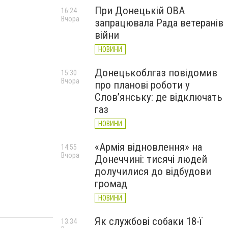
При Донецькій ОВА
16:24
Вчора
запрацювала Рада ветеранів
війни
НОВИНИ
Донецькоблгаз повідомив
15:30
Вчора
про планові роботи у
Слов’янську: де відключать
газ
НОВИНИ
«Армія відновлення» на
14:55
Вчора
Донеччині: тисячі людей
долучилися до відбудови
громад
НОВИНИ
Як службові собаки 18-ї
13:34