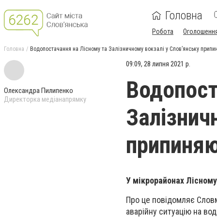
Головна
Робота
Оголошенн
Головна
Водопостачання на Лісному та Залізничному вокзалі у Слов’янську припи
09:09, 28 липня 2021 р.
Водопост
Олександра Пилипенко
Директорка медіанапрямку
Залізнич
припиняю
У мікрорайонах Лісному
Про це повідомляє Слов
аварійну ситуацію на во