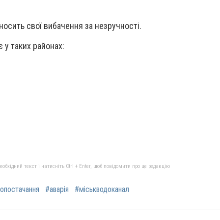
осить свої вибачення за незручності.
 у таких районах:
бхідний текст і натисніть Ctrl + Enter, щоб повідомити про це редакцію
опостачання
#аварія
#міськводоканал