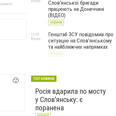
Вчора
Слов'янської бригади
 оцінити
працюють на Донеччині
(ВІДЕО)
НОВИНИ
Генштаб ЗСУ повідомив про
12:00
Вчора
ситуацію на Слов’янському
та найближчих напрямках
НОВИНИ
Слов’янськ обстріляли 13
11:18
Вчора
разів за добу. Хроніка
великої війни: 7 серпня
ТОП НОВИНИ
🙂
НОВИНИ
Росія вдарила по мосту
у Слов'янську: є
поранена
НОВИНИ