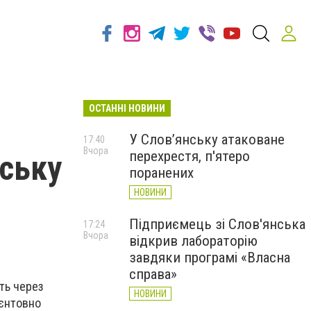
ОСТАННІ НОВИНИ
У Слов’янську атаковане
17:40
Вчора
перехрестя, п'ятеро
нську
поранених
НОВИНИ
Підприємець зі Слов'янська
17:24
Вчора
відкрив лабораторію
завдяки програмі «Власна
.
справа»
ть через
НОВИНИ
ієнтовно