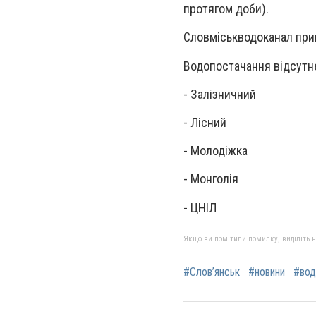
протягом доби).
Словміськводоканал прин
Водопостачання відсутнє
- Залізничний
- Лісний
- Молодіжка
- Монголія
- ЦНІЛ
Якщо ви помітили помилку, виділіть нео
#Слов’янськ
#новини
#вод