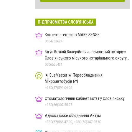
ПІДПРИЄМСТВА СЛОВ'ЯНСЬКА
Контент агентство MAKE SENSE
0504262624
Бігун Віталій Валерійович - приватний нотаріус
Слов'янського міського нотаріального округу
Дон.обл.
0506555431
★ BusMaster ★ Переобладнання
Мікроавтобусів №1
+380(67)599-04-04
Стоматологічний кабінет Естет у Слов'янську
+380(66)307-55-75
Адвокатське об'єднання Актум
+380(67)566-47-09, +380(50)347-05-80