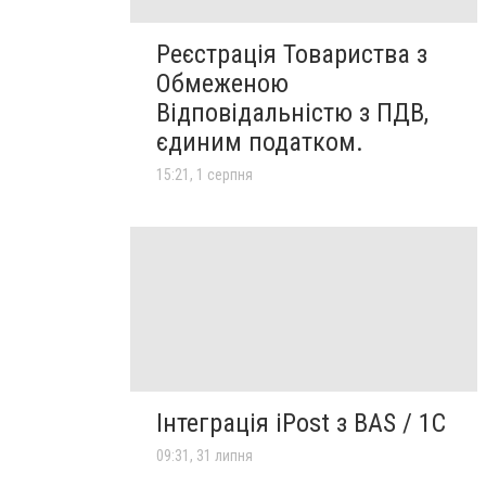
Реєстрація Товариства з
Обмеженою
Відповідальністю з ПДВ,
єдиним податком.
15:21, 1 серпня
Інтеграція iPost з BAS / 1С
09:31, 31 липня