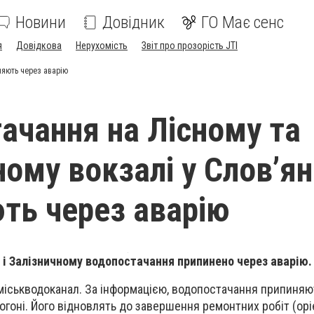
Новини
Довідник
ГО Має сенс
я
Довідкова
Нерухомість
Звіт про прозорість JTI
няють через аварію
ачання на Лісному та
ному вокзалі у Слов’я
ть через аварію
 і Залізничному водопостачання припинено через аварію
міськводоканал. За інформацією, водопостачання припиняю
догоні. Його відновлять до завершення ремонтних робіт (ор