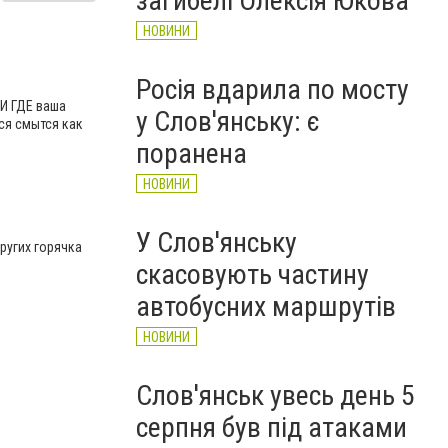
загибелі Олексія Юкова
НОВИНИ
Росія вдарила по мосту
 И ГДЕ ваша
у Слов'янську: є
ся смытся как
поранена
НОВИНИ
У Слов'янську
других горячка
скасовують частину
автобусних маршрутів
НОВИНИ
Слов'янськ увесь день 5
серпня був під атаками