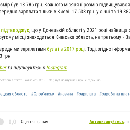
 розмір був 13 786 грн. Кожного місяця її розмір підвищувався
ередня зарплата тільки в Києві: 17 533 грн. у січні та 19 387
ж підтверджує
, що у Донецькій області у 2021 році найвища
другому місці знаходиться Київська область, на третьому - З
 середніми зарплатами
була і в 2017 році
. Тоді, згідно інформа
3 грн.
ber
та підписуйтесь в
Instagram
бхідний текст і натисніть Ctrl + Enter, щоб повідомити про це редакцію
ецкая область
#Слов'янськ
#новини
#зарплата
#заробітна плат
0,0
Оцініть першим
Авторизируйтесь
, ч