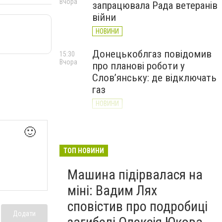
Вчора
запрацювала Рада ветеранів
війни
НОВИНИ
Донецькоблгаз повідомив
15:30
Вчора
про планові роботи у
Слов’янську: де відключать
газ
НОВИНИ
«Армія відновлення» на
14:55
🙂
Вчора
Донеччині: тисячі людей
долучилися до відбудови
ТОП НОВИНИ
громад
Машина підірвалася на
НОВИНИ
міні: Вадим Лях
сповістив про подробиці
Додати