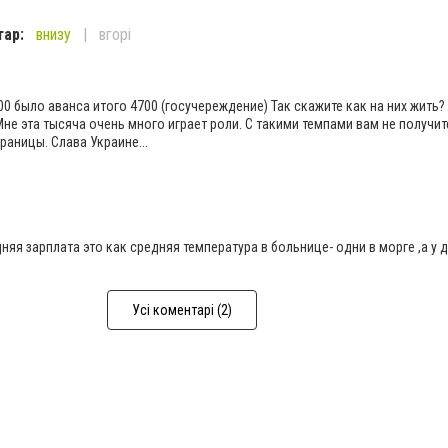
тар:
внизу
вгорі
00 было аванса итого 4700 (госучереждение) Так скажите как на них жить?
Мне эта тысяча очень много играет роли. С такими темпами вам не получит
границы. Слава Украине...
няя зарплата это как средняя температура в больнице- одни в морге ,а у 
Усі коментарі (2)