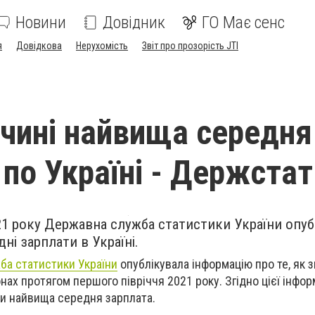
Новини
Довідник
ГО Має сенс
я
Довідкова
Нерухомість
Звіт про прозорість JTI
чині найвища середня
 по Україні - Держстат
21 року Державна служба статистики України опуб
ні зарплати в Україні.
а статистики України
опублікувала інформацію про те, як 
нах протягом першого півріччя 2021 року. Згідно цієї інформ
ди найвища середня зарплата.