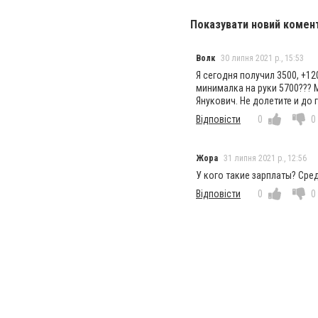
Показувати новий комен
Волк
30 липня 2021 р., 15:53
Я сегодня получил 3500, +12
минималка на руки 5700??? 
Янукович. Не долетите и до 
Відповісти
0
0
Жора
31 липня 2021 р., 12:56
У кого такие зарплаты? Сред
Відповісти
0
0