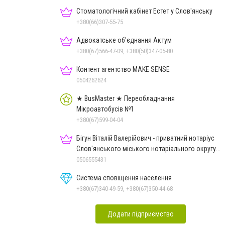
Стоматологічний кабінет Естет у Слов'янську
+380(66)307-55-75
Адвокатське об'єднання Актум
+380(67)566-47-09, +380(50)347-05-80
Контент агентство MAKE SENSE
0504262624
★ BusMaster ★ Переобладнання
Мікроавтобусів №1
+380(67)599-04-04
Бігун Віталій Валерійович - приватний нотаріус
Слов'янського міського нотаріального округу
Дон.обл.
0506555431
Система сповіщення населення
+380(67)340-49-59, +380(67)350-44-68
Додати підприємство