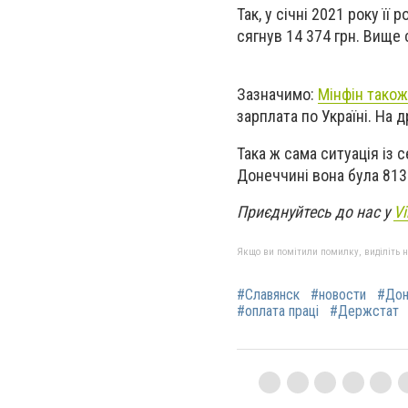
Так, у січні 2021 року її
сягнув 14 374 грн. Вище с
Зазначимо:
Мінфін тако
зарплата по Україні. На 
Така ж сама ситуація із
Донеччині вона була 813
Приєднуйтесь до нас у
Vi
Якщо ви помітили помилку, виділіть нео
#Славянск
#новости
#Дон
#оплата праці
#Держстат