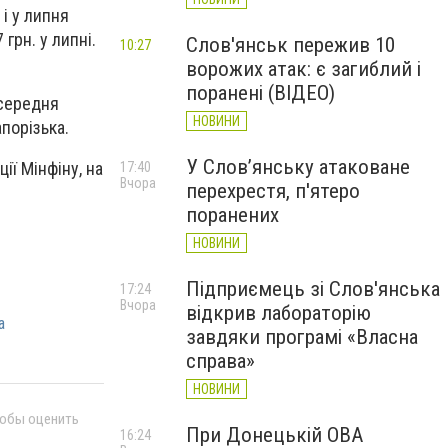
 і у липня
 грн. у липні.
Слов'янськ пережив 10
10:27
ворожих атак: є загиблий і
поранені (ВІДЕО)
 середня
НОВИНИ
апорізька.
У Слов’янську атаковане
ції Мінфіну, на
17:40
Вчора
перехрестя, п'ятеро
поранених
НОВИНИ
Підприємець зі Слов'янська
17:24
Вчора
відкрив лабораторію
а
завдяки програмі «Власна
справа»
НОВИНИ
тобы оценить
При Донецькій ОВА
16:24