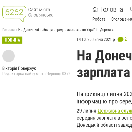
Головна
Робота
Оголошенн
Головна
На Донеччині найвища середня зарплата по Україні - Держстат
2
14:10, 30 липня 2021 р.
НОВИНА
На Донеч
зарплата
Вікторія Повержук
Редакторка сайту міста Чернівці 0372
Наприкінці липня 20
інформацію про серед
29 липня
Державна служб
середня зарплата в регіо
Донецькій області завж