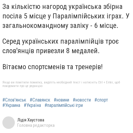
За кількістю нагород українська збірна
посіла 5 місце у Паралімпійських іграх. У
загальнокомандному заліку - 6 місце.
Серед українських паралімпійців троє
слов'янців привезли 8 медалей.
Вітаємо спортсменів та тренерів!
Якщо ви помітили помилку, виділіть необхідний текст і натисніть Ctrl + Enter, щоб
повідомити про це редакцію
#Слов'янськ
#Славянск
#новини
#новости
#спорт
#Украина
#Україна
#паралімпійські ігри
Лідія Хаустова
Головна редакторка