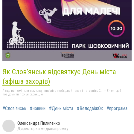
Як Слов’янськ відсвяткує День міста
(афіша заходів)
Якщо ви помітили помилку, виділіть необхідний текст і натисніть Ctrl + Enter, щоб
повідомити про це редакцію
#Слов’янськ
#новини
#День міста
#ВелодвіжОк
#програма
Олександра Пилипенко
Директорка медіанапрямку