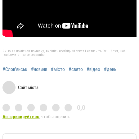
Якщо ви помітили помилку, виділіть необхідний текст і натисніть Ctrl + Enter, щоб
повідомити про це редакцію
#Слов’янськ
#новини
#місто
#свято
#відео
#день
Сайт міста
0,0
Авторизируйтесь
, чтобы оценить