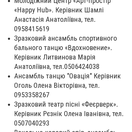
Молодіжний Центр «Арт-простір
«Happy Hub». Керівник Шамлі
Анастасія Анатоліївна, тел.
0958415619
Зразковий ансамбль спортивного
бального танцю «Вдохновение».
Керівник Литвинова Марія
Анатоліївна, тел.0506424038
Ансамбль танцю "Овація" Керівник
Оголь Олена Вікторівна, тел.
0953358267
Зразковий театр пісні «Феєрверк».
Керівник Рєзнік Олена Іванівна, тел.
0507040293