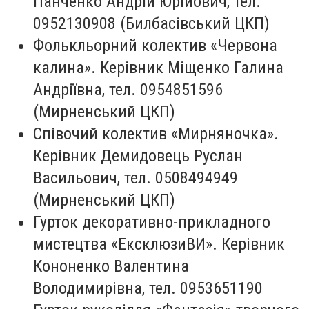
Панченко Андрій Юрійович, тел.
0952130908 (Билбасівський ЦКП)
Фолькльорний колектив «Червона
калина». Керівник Міщенко Галина
Андріївна, тел. 0954851596
(Мирненський ЦКП)
Співочий колектив «Мирняночка».
Керівник Демидовець Руслан
Васильович, тел. 0508494949
(Мирненський ЦКП)
Гурток декоративно-прикладного
мистецтва «ЕксклюзиВИ». Керівник
Кононенко Валентина
Володимирівна, тел. 0953651190