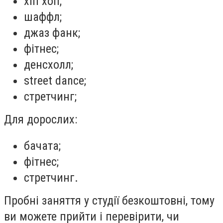
хіп хоп;
шаффл;
джаз фанк;
фітнес;
денсхолл;
street dance;
стретчинг;
Для дорослих:
бачата;
фітнес;
стретчинг.
Пробні заняття у
студії безкоштовні, тому
ви можете прийти і перевірити, чи