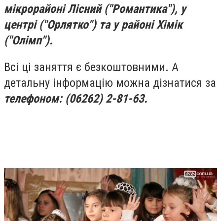
мікрорайоні Лісний ("Романтика"), у
центрі ("Орлятко") та у районі Хімік
("Олімп").
Всі ці заняття є безкоштовними. А
детальну інформацію можна дізнатися за
телефоном: (06262) 2-81-63.