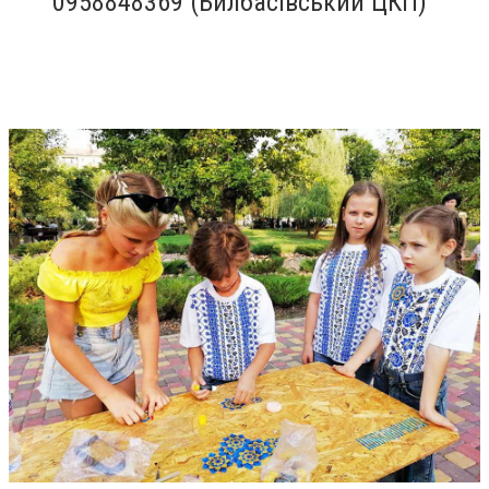
0958848369 (Билбасівський ЦКП)