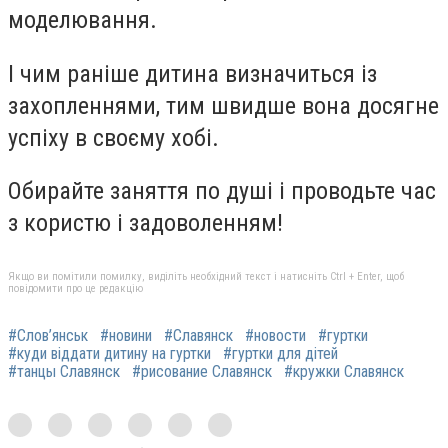
моделювання.
І чим раніше дитина визначиться із
захопленнями, тим швидше вона досягне
успіху в своєму хобі.
Обирайте заняття по душі і проводьте час
з користю і задоволенням!
Якщо ви помітили помилку, виділіть необхідний текст і натисніть Ctrl + Enter, щоб
повідомити про це редакцію
#Слов’янськ
#новини
#Славянск
#новости
#гуртки
#куди віддати дитину на гуртки
#гуртки для дітей
#танцы Славянск
#рисование Славянск
#кружки Славянск