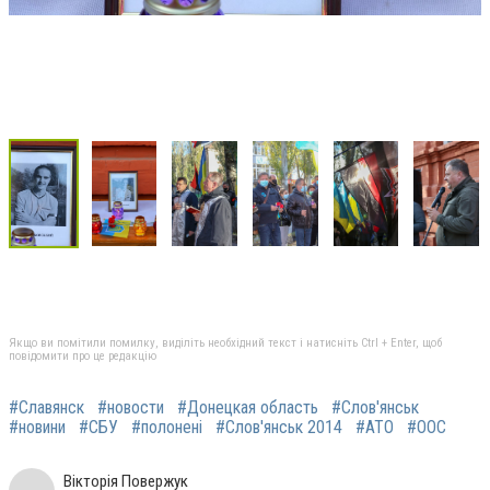
Якщо ви помітили помилку, виділіть необхідний текст і натисніть Ctrl + Enter, щоб
повідомити про це редакцію
#Славянск
#новости
#Донецкая область
#Слов'янськ
#новини
#СБУ
#полонені
#Слов'янськ 2014
#АТО
#ООС
Вікторія Повержук