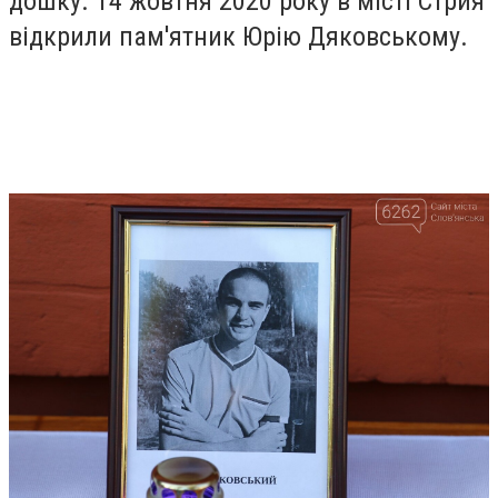
дошку.
14 жовтня 2020 року в місті Стрия
відкрили пам'ятник Юрію Дяковському.