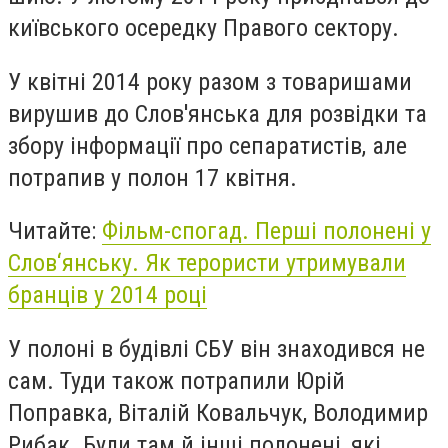
київського осередку Правого сектору.
У квітні 2014 року разом з товаришами
вирушив до Слов'янська для розвідки та
збору інформації про сепаратистів, але
потрапив у полон 17 квітня.
Читайте:
Фільм-спогад. Перші полонені у
Слов‘янську. Як терористи утримували
бранців у 2014 році
У полоні в будівлі СБУ він знаходився не
сам. Туди також потрапили Юрій
Поправка, Віталій Ковальчук, Володимир
Рибак. Були там й інші полонені, які