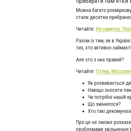
прибирати пам’ятки 
Можна багато розмірковув
стали десятки прибраних
Читайте:
На заметку. По
Разом із тим, як в Украї
тих, хто активно займаєт
Але хто з них правий?
Читайте:
Гітлер, Муссолі
Як розвивається дек
Навіщо зносити па
Чи потрібні нашій кр
Що змінилося?
Хто такі декомуніза
Про це не зможе розказа
проблемами звільнення в