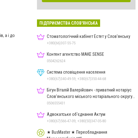
ПІДПРИЄМСТВА СЛОВ'ЯНСЬКА
, а і до
Стоматологічний кабінет Естет у Слов'янську
+380(66)307-55-75
Контент агентство MAKE SENSE
0504262624
Система сповіщення населення
+380(67)340-49-59, +380(67)350-44-68
Бігун Віталій Валерійович - приватний нотаріус
Слов'янського міського нотаріального округу
Дон.обл.
0506555431
Адвокатське об'єднання Актум
+380(67)566-47-09, +380(50)347-05-80
★ BusMaster ★ Переобладнання