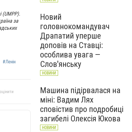
і (UMPP).
Новий
раїна за
головнокомандувач
адських
Драпатий уперше
доповів на Ставці:
особлива увага —
#Ленін
Слов'янську
НОВИНИ
Машина підірвалася на
 оцінити
міні: Вадим Лях
сповістив про подробиці
загибелі Олексія Юкова
НОВИНИ