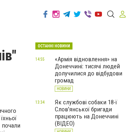
ОСТАННІ НОВИНИ
ів"
«Армія відновлення» на
14:55
Донеччині: тисячі людей
долучилися до відбудови
громад
НОВИНИ
Як службові собаки 18-ї
13:34
Слов'янської бригади
ичного
працюють на Донеччині
 їхньої
(ВІДЕО)
і почали
НОВИНИ