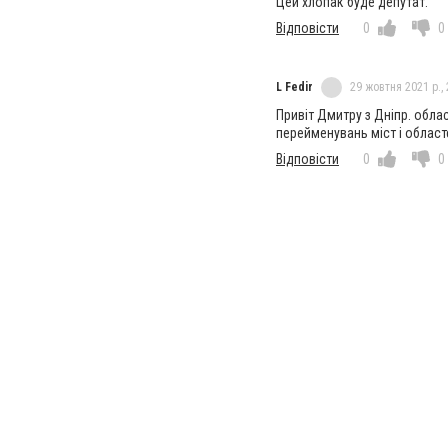
Цей хлопак буде депутат.
Відповісти
0
0
L Fedir
29 жовтня 2021 р., 
Привіт Дмитру з Дніпр. облас
перейменувань міст і областе
Відповісти
0
0