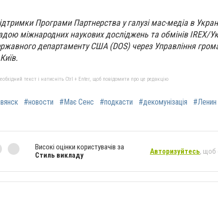
ідтримки Програми Партнерства у галузі мас-медіа в Укран
адою міжнародних наукових досліджень та обмінів IREX/Ук
ержавного департаменту США (DOS) через Управління гром
Київ.
бхідний текст і натисніть Ctrl + Enter, щоб повідомити про це редакцію
вянск
#новости
#Має Сенс
#подкасти
#декомунізація
#Ленин
Високі оцінки користувачів за
Авторизуйтесь
, щоб
Стиль викладу