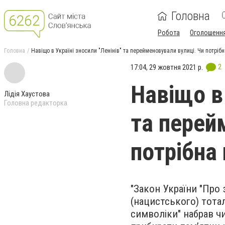
Головна
Робота
Оголошенн
Головна
Навіщо в Україні зносили "Ленінів" та перейменовували вулиці. Чи потріб
2
17:04, 29 жовтня 2021 р.
Навіщо в 
Лідія Хаустова
Головна редакторка
та перей
потрібна
"Закон України "Про
(нацистського) тотал
символіки" набрав чи