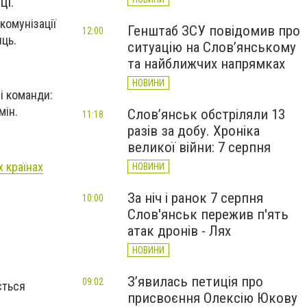
ці.
комунізації
Генштаб ЗСУ повідомив про
12:00
иць.
ситуацію на Слов’янському
та найближчих напрямках
НОВИНИ
ві команди:
мін.
Слов’янськ обстріляли 13
11:18
разів за добу. Хроніка
великої війни: 7 серпня
х країнах
НОВИНИ
За ніч і ранок 7 серпня
10:00
Слов'янськ пережив п'ять
атак дронів - Лях
НОВИНИ
З’явилась петиція про
09:02
ється
присвоєння Олексію Юкову