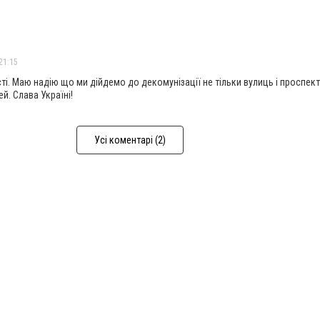
21:15
ті. Маю надію що ми дійдемо до декомунізації не тільки вулиць і проспектів
й. Слава Україні!
Усі коментарі (2)