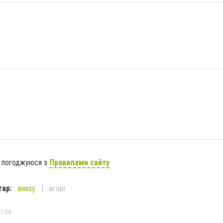
я погоджуюся з
Правилами сайту
тар:
внизу
вгорі
17:54