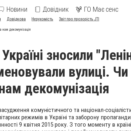
Новини
Довідник
ГО Має сенс
я
Довідкова
Нерухомість
Звіт про прозорість JTI
на нам декомунізація
Україні зносили "Ленін
меновували вулиці. Чи
 нам декомунізація
 засудження комуністичного та націонал-соціаліст
ітарних режимів в Україні та заборону пропаганди
нності 9 квітня 2015 року. З того моменту в країн