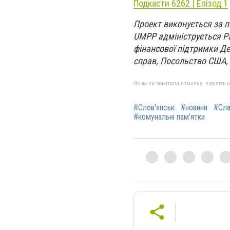
Подкасти 6262 | Епізод 1
Проект виконується за п
UMPP адмініструється Р
фінансової підтримки Д
справ, Посольство США, 
Якщо ви помітили помилку, виділіть нео
#Слов’янськ
#новини
#Сла
#комунальні пам’ятки