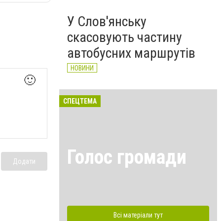
У Слов'янську
скасовують частину
автобусних маршрутів
НОВИНИ
🙂
СПЕЦТЕМА
Голос громади
Додати
Всі матеріали тут