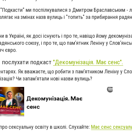
 "Подкасти" ми поспілкувалися з Дмитром Браславським - 
олягає на змінах назв вулиць і "топить" за прибирання радя
 в Україні, як досі існують і про те, навіщо йому декомуніз
адянського союзу, і про те, що пам’ятник Леніну у Слов’янс
яч євро.
 послухати подкаст
"Декомунізація. Має сенс".
ентарях. Як вважаєте, що робити з пам’ятником Леніну у Сло
ізація? Чи запам’ятали нові назви вулиць?
про сексуальну освіту в школі. Слухайте:
Має сенс сексуаль