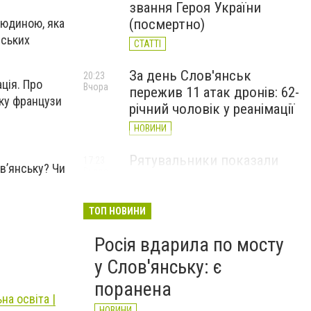
звання Героя України
(посмертно)
людиною, яка
нських
СТАТТІ
За день Слов'янськ
20:23
ація. Про
Вчора
пережив 11 атак дронів: 62-
ьку французи
річний чоловік у реанімації
НОВИНИ
Рятувальники показали
17:23
в’янську? Чи
Вчора
наслідки дронових ударів
по Слов'янську (ФОТО)
ТОП НОВИНИ
НОВИНИ
Росія вдарила по мосту
у Слов'янську: є
поранена
на освіта |
НОВИНИ