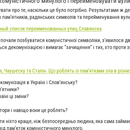
комуністичного минулого і перейменовувати вули
ати про те, наскільки це було потрібно. Результатами ж де
 пам’ятників, радянських символів та перейменування вул
лный список переименованных улиц Славянска
ні почали позбуватися комуністичної символіки, з’явилося д
ься декомунізацією і вимагає "зачищення" і тих, хто проти з
ні, Чаушеску та Сталін. Що роблять із пам’ятками зла в різни
омунізація в Україні і Слов’янську?
м’ятники?
аїні ці зміни?
тори і навіщо вони це роблять?
ти ніхто краще, ніж безпосередньо людина, яка сама займа
ід пам’яток комуністичного минулого.