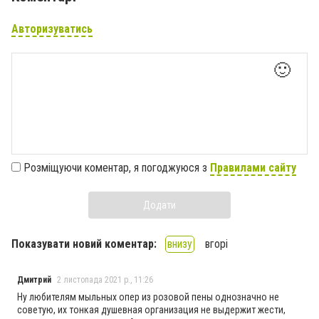
Авторизуватись
🙂
Розміщуючи коментар, я погоджуюся з
Правилами сайту
Додати
Показувати новий коментар:
внизу
вгорі
Дмитрий
2 листопада 2021 р., 11:26
Ну любителям мыльных опер из розовой пены однозначно не
советую, их тонкая душевная организация не выдержит жести,