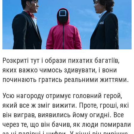
Розкриті тут і образи пихатих багатіїв,
яких важко чимось здивувати, і вони
починають гратись реальними життями.
Усю нагороду отримує головний герой,
який все ж зміг вижити. Проте, гроші, які
він виграв, виявились йому огидні. Все
через те, що він бачив, як люди помирали
за ці папірці і цифри. У кінці він вирішує