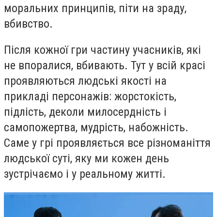
моральних принципів, піти на зраду,
вбивство.
Після кожної гри частину учасників, які
не впоралися, вбивають. Тут у всій красі
проявляються людські якості на
прикладі персонажів: жорстокість,
підлість, деколи милосердність і
самопожертва, мудрість, набожність.
Саме у грі проявляється все різноманіття
людської суті, яку ми кожен день
зустрічаємо і у реальному житті.