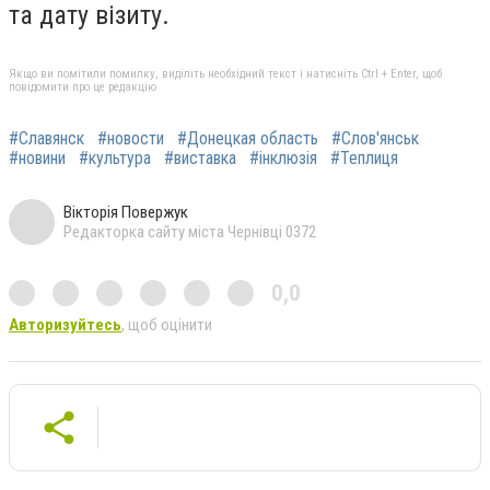
та дату візиту.
Якщо ви помітили помилку, виділіть необхідний текст і натисніть Ctrl + Enter, щоб
повідомити про це редакцію
#Славянск
#новости
#Донецкая область
#Слов'янськ
#новини
#культура
#виставка
#інклюзія
#Теплиця
Вікторія Повержук
Редакторка сайту міста Чернівці 0372
0,0
Авторизуйтесь
, щоб оцінити