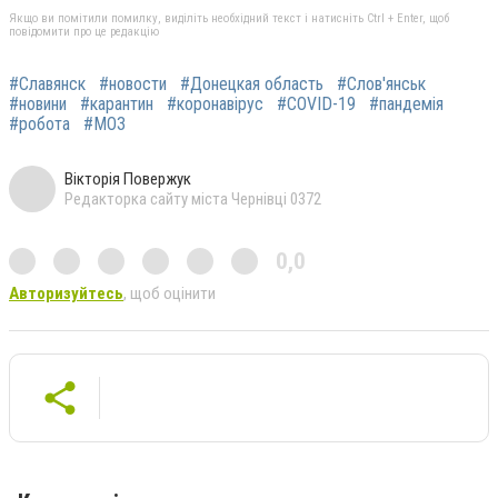
Якщо ви помітили помилку, виділіть необхідний текст і натисніть Ctrl + Enter, щоб
повідомити про це редакцію
#Славянск
#новости
#Донецкая область
#Слов'янськ
#новини
#карантин
#коронавірус
#COVID-19
#пандемія
#робота
#МОЗ
Вікторія Повержук
Редакторка сайту міста Чернівці 0372
0,0
Авторизуйтесь
, щоб оцінити