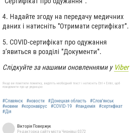
"Сертифікат про одужання".
4. Надайте згоду на передачу медичних
даних і натисніть "Отримати сертифікат".
5. COVID-сертифікат про одужання
з’явиться в розділі "Документи".
Слідкуйте за нашими оновленнями у
Viber
Якщо ви помітили помилку, виділіть необхідний текст і натисніть Ctrl + Enter, щоб
повідомити про це редакцію
#Славянск
#новости
#Донецкая область
#Слов'янськ
#новини
#коронавірус
#COVID-19
#пандемія
#сертифікат
#Дія
Вікторія Повержук
Редакторка сайту міста Чернівці 0372