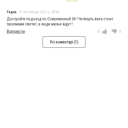
Гедзь
17 листопада 2021 р., 08:38
Достройте подъезд по Современной 36 ! Четверть века стоит
проемами светит, а люди жилье ждут !
Відповісти
0
0
Усі коментарі (1)