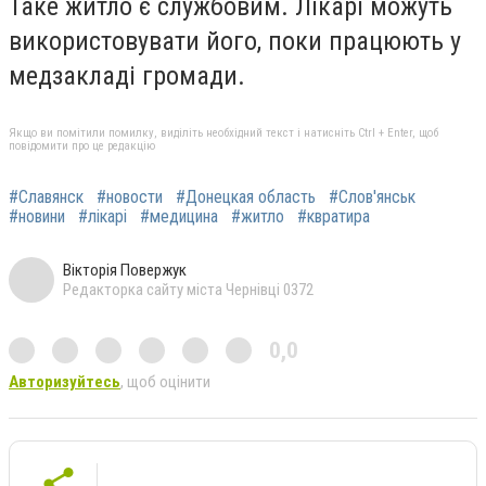
Таке житло є службовим. Лікарі можуть
використовувати його, поки працюють у
медзакладі громади.
Якщо ви помітили помилку, виділіть необхідний текст і натисніть Ctrl + Enter, щоб
повідомити про це редакцію
#Славянск
#новости
#Донецкая область
#Слов'янськ
#новини
#лікарі
#медицина
#житло
#квратира
Вікторія Повержук
Редакторка сайту міста Чернівці 0372
0,0
Авторизуйтесь
, щоб оцінити