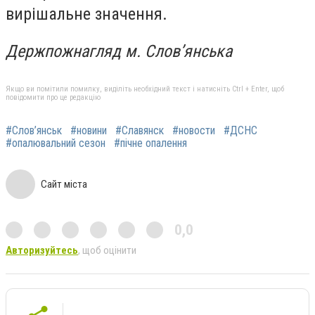
вирішальне значення.
Держпожнагляд м. Слов’янська
Якщо ви помітили помилку, виділіть необхідний текст і натисніть Ctrl + Enter, щоб
повідомити про це редакцію
#Слов’янськ
#новини
#Славянск
#новости
#ДСНС
#опалювальний сезон
#пічне опалення
Сайт міста
0,0
Авторизуйтесь
, щоб оцінити