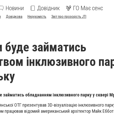
Новини
Довідник
ГО Має сенс
я
Довідкова
Нерухомість
Звіт про прозорість JTI
ли буде займатись
твом інклюзивного пар
ьку
де займатись обладнанням інклюзивного парку у сквері М
нської ОТГ презентував 3D-візуалізацію інклюзивного парку
ом працював відомий американський архітектор Майк Еббот