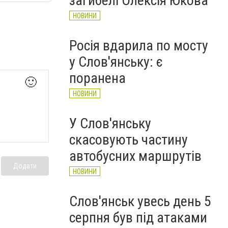
загибелі Олексія Юкова
НОВИНИ
Росія вдарила по мосту
у Слов'янську: є
поранена
🙂
НОВИНИ
У Слов'янську
скасовують частину
автобусних маршрутів
Додати
НОВИНИ
Слов'янськ увесь день 5
серпня був під атаками