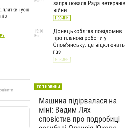
Вчора
запрацювала Рада ветеранів
 плитки і усіх
війни
ні з
НОВИНИ
Донецькоблгаз повідомив
15:30
ку
Вчора
про планові роботи у
Слов’янську: де відключать
газ
НОВИНИ
«Армія відновлення» на
14:55
Вчора
Донеччині: тисячі людей
долучилися до відбудови
ТОП НОВИНИ
 оцінити
громад
Машина підірвалася на
НОВИНИ
міні: Вадим Лях
сповістив про подробиці