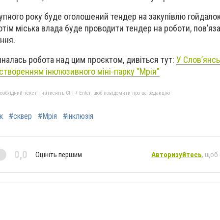
упного року буде оголошений тендер на закупівлю гойдалок,
отім міська влада буде проводити тендер на роботи, пов’яза
ання.
иналась робота над цим проєктом, дивіться тут:
У Слов’янсь
створенням інклюзивного міні-парку "Мрія"
бхідний текст і натисніть Ctrl + Enter, щоб повідомити про це редакцію
к
#сквер
#Мрія
#інклюзія
0,0
Оцініть першим
Авторизуйтесь
, щоб