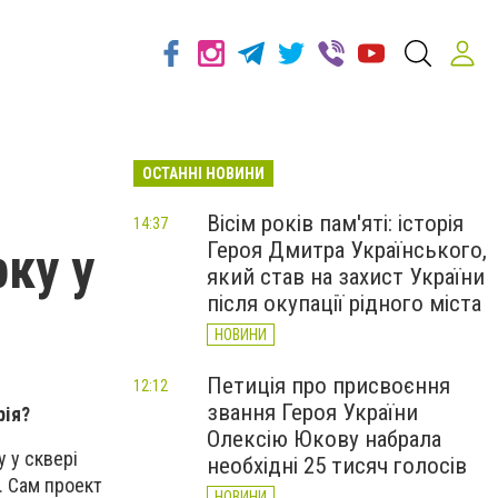
ОСТАННІ НОВИНИ
Вісім років пам'яті: історія
14:37
Героя Дмитра Українського,
ку у
який став на захист України
після окупації рідного міста
НОВИНИ
Петиція про присвоєння
12:12
звання Героя України
рія?
Олексію Юкову набрала
 у сквері
необхідні 25 тисяч голосів
. Сам проект
НОВИНИ