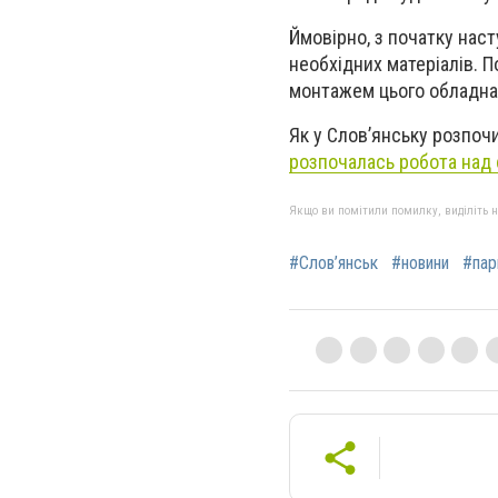
Ймовірно, з початку наст
необхідних матеріалів. П
монтажем цього обладн
Як у Слов’янську розпоч
розпочалась робота над 
Якщо ви помітили помилку, виділіть нео
#Слов’янськ
#новини
#пар