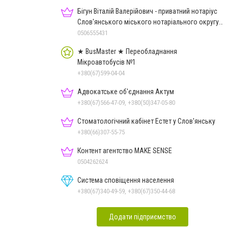
Бігун Віталій Валерійович - приватний нотаріус
Слов'янського міського нотаріального округу
Дон.обл.
0506555431
★ BusMaster ★ Переобладнання
Мікроавтобусів №1
+380(67)599-04-04
Адвокатське об'єднання Актум
+380(67)566-47-09, +380(50)347-05-80
Стоматологічний кабінет Естет у Слов'янську
+380(66)307-55-75
Контент агентство MAKE SENSE
0504262624
Система сповіщення населення
+380(67)340-49-59, +380(67)350-44-68
Додати підприємство