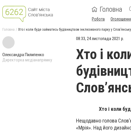
Головна
Робота
Оголошенн
Головна
Хто і коли буде займатись будівництвом інклюзивного парку у Слов’янську
08:33, 24 листопада 2021 р.
Хто і ко
Олександра Пилипенко
Директорка медіанапрямку
будівниц
Слов’янс
Хто і коли бу
Нещодавно голова Слов’я
«Мрія». Над його дизайн