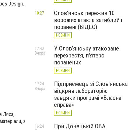
pes Design.
Слов'янськ пережив 10
10:27
ворожих атак: є загиблий і
поранені (ВІДЕО)
НОВИНИ
У Слов’янську атаковане
17:40
Вчора
перехрестя, п'ятеро
поранених
НОВИНИ
Підприємець зі Слов'янська
17:24
Вчора
відкрив лабораторію
завдяки програмі «Власна
справа»
НОВИНИ
 Ляха,
матеріали, а
При Донецькій ОВА
16:24