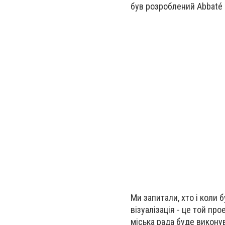
був розроблений Abbaté 
Ми запитали, хто і коли 
візуалізація - це той пр
міська рада буде викону