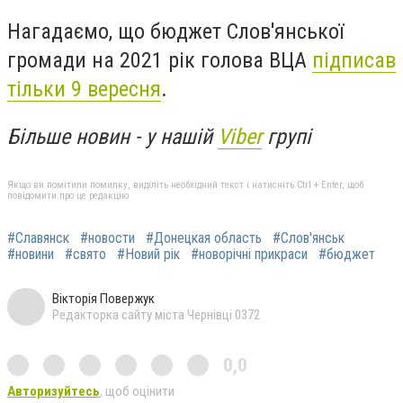
Нагадаємо, що
бюджет Слов'янської
громади на 2021 рік
голова ВЦА
підписав
тільки
9 вересня
.
Більше новин - у нашій
Viber
групі
Якщо ви помітили помилку, виділіть необхідний текст і натисніть Ctrl + Enter, щоб
повідомити про це редакцію
#Славянск
#новости
#Донецкая область
#Слов'янськ
#новини
#свято
#Новий рік
#новорічні прикраси
#бюджет
Вікторія Повержук
Редакторка сайту міста Чернівці 0372
0,0
Авторизуйтесь
, щоб оцінити