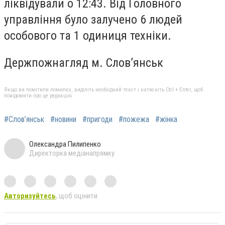
ліквідували о 12:43. Від Головного
управління було залучено 6 людей
особового та 1 одиниця техніки.
Держпожнагляд м. Слов’янськ
Якщо ви помітили помилку, виділіть необхідний текст і натисніть Ctrl + Enter, щоб
повідомити про це редакцію
#Слов’янськ
#новини
#пригоди
#пожежа
#жінка
Олександра Пилипенко
Директорка медіанапрямку
Авторизуйтесь
, щоб оцінити