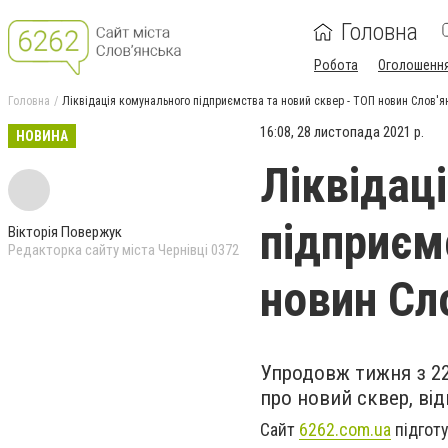
Головна
Робота
Оголошенн
Головна
Ліквідація комунального підприємства та новий сквер - ТОП новин Слов'я
16:08, 28 листопада 2021 р.
НОВИНА
Ліквідац
підприєм
Вікторія Повержук
Редакторка сайту міста Чернівці 0372
новин Сл
Упродовж тижня з 22
про новий сквер, ві
Сайт
6262.com.ua
підготу