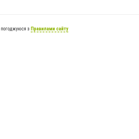
я погоджуюся з
Правилами сайту