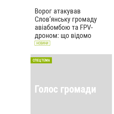
Ворог атакував
Слов’янську громаду
авіабомбою та FPV-
дроном: що відомо
НОВИНИ
СПЕЦТЕМА
Голос громади