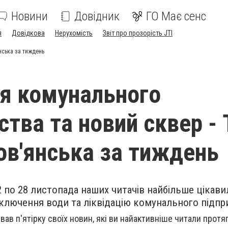
Новини
Довідник
ГО Має сенс
я
Довідкова
Нерухомість
Звіт про прозорість JTI
нська за тиждень
ія комунального
ства та новий сквер -
ов'янська за тиждень
 по 28 листопада наших читачів найбільше цікав
дключення води та ліквідацію комунального підпр
вав п'ятірку своїх новин, які ви найактивніше читали протя