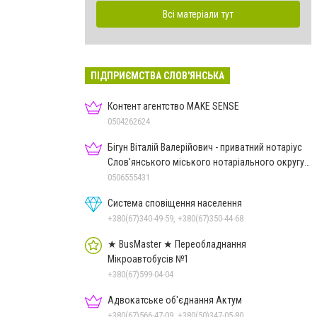
Всі матеріали тут
ПІДПРИЄМСТВА СЛОВ'ЯНСЬКА
Контент агентство MAKE SENSE
0504262624
Бігун Віталій Валерійович - приватний нотаріус
Слов'янського міського нотаріального округу
Дон.обл.
0506555431
Система сповіщення населення
+380(67)340-49-59, +380(67)350-44-68
★ BusMaster ★ Переобладнання
Мікроавтобусів №1
+380(67)599-04-04
Адвокатське об'єднання Актум
+380(67)566-47-09, +380(50)347-05-80