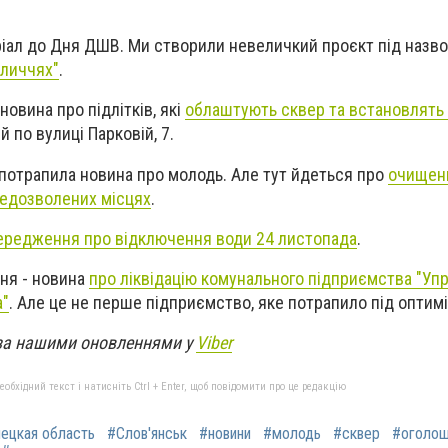
ріал до Дня ДШВ. Ми створили невеличкий проєкт під назв
бличчях"
.
новина про підлітків, які
облаштують сквер та встановлять
 по вулиці Парковій, 7.
у потрапила новина про молодь. Але тут йдеться про
очищенн
недозволених місцях
.
ередження про відключення води 24 листопада
.
ня - новина
про ліквідацію комунального підприємства "Уп
а"
. Але це не перше підприємство, яке потрапило під оптим
за нашими оновленнями у
Viber
бхідний текст і натисніть Ctrl + Enter, щоб повідомити про це редакцію
ецкая область
#Слов'янськ
#новини
#молодь
#сквер
#оголош