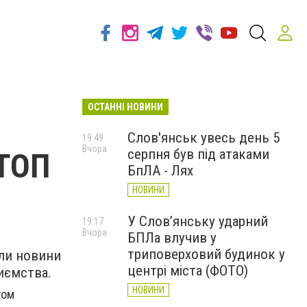
ОСТАННІ НОВИНИ
Слов'янськ увесь день 5
19:49
Вчора
серпня був під атаками
 ТОП
БпЛА - Лях
НОВИНИ
У Слов’янську ударний
19:17
Вчора
БПЛа влучив у
триповерховий будинок у
или новини
центрі міста (ФОТО)
иємства.
НОВИНИ
гом