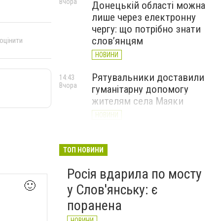
Вчора
Донецькій області можна
лише через електронну
чергу: що потрібно знати
слов’янцям
 оцінити
НОВИНИ
Рятувальники доставили
14:43
Вчора
гуманітарну допомогу
жителям села Маяки
НОВИНИ
«Я і Донеччина»: стартувала
13:52
Вчора
онлайн-акція до Дня молоді
ТОП НОВИНИ
НОВИНИ
Росія вдарила по мосту
🙂
у Слов'янську: є
поранена
НОВИНИ