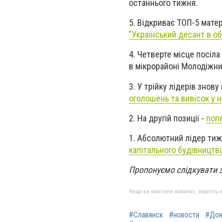
останнього тижня.
5. Відкриває ТОП-5 мате
"Український десант в о
4. Четверте місце посіла 
в
мікрорайоні Молодіжний
3. У трійку лідерів знов
оголошень та вивісок у 
2. На другій позиції -
поп
1. Абсолютний лідер тиж
капітального будівництв
Пропонуємо слідкувати 
Якщо ви помітили помилку, виділіть нео
#Славянск
#новости
#Дон