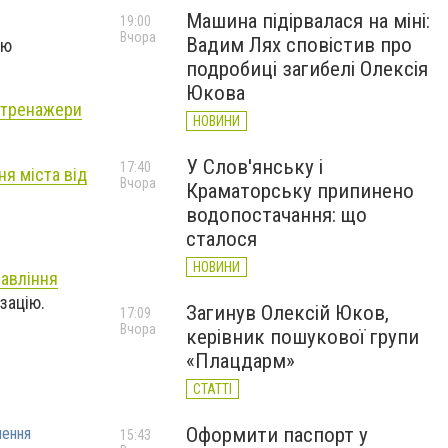
Машина підірвалася на міні:
19:00
Вчора
Вадим Лях сповістив про
ою
подробиці загибелі Олексія
Юкова
 тренажери
НОВИНИ
У Слов'янську і
17:40
я міста від
Вчора
Краматорську припинено
водопостачання: що
сталося
НОВИНИ
равління
ізацію.
Загинув Олексій Юков,
17:09
Вчора
керівник пошукової групи
«Плацдарм»
СТАТТІ
Оформити паспорт у
ення
15:43