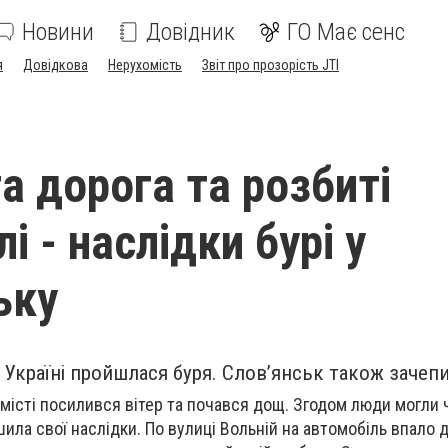
Новини
Довідник
ГО Має сенс
я
Довідкова
Нерухомість
Звіт про прозорість JTI
а дорога та розбиті
і - наслідки бурі у
ьку
 Україні пройшлася буря. Слов’янськ також зачеп
місті посилився вітер та почався дощ. Згодом люди могли ч
ила свої наслідки. По вулиці Вольній на автомобіль впало 