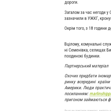
дороги.
Загалом за час негоди у 
зазначили в УЖКГ, крону
Окрім того, з 18 години 
Вцілому, комунальні слу
ні Семенівка, селищах Б
поодинокі будинки.
Партнерський матеріал
Охочих придбати іномарк
ринку всередині країн
Америки. Люди практичн
посиланням:
marlinshipp
пригоном займаються фах
Якщо ви помітили помилку, виділіть нео