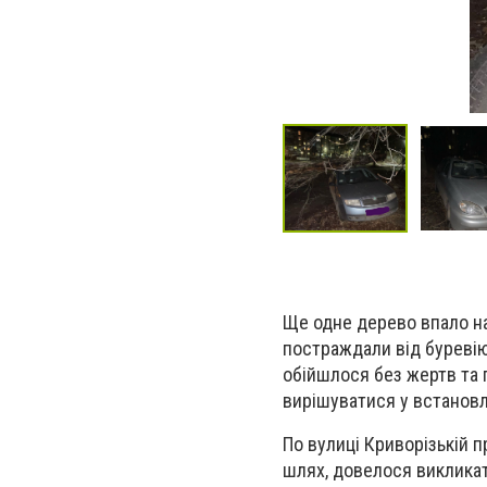
Ще одне дерево впало на 
постраждали від буревію
обійшлося без жертв та
вирішуватися у встанов
По вулиці Криворізькій 
шлях, довелося викликат