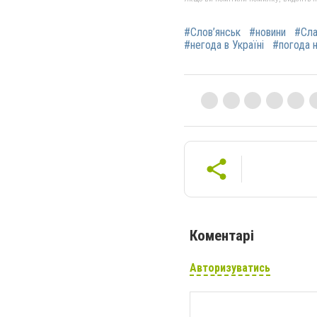
#Слов’янськ
#новини
#Сла
#негода в Україні
#погода н
Коментарі
Авторизуватись