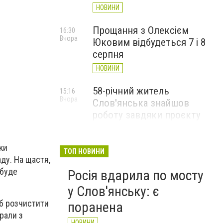
НОВИНИ
Прощання з Олексієм
16:30
Вчора
Юковим відбудеться 7 і 8
серпня
НОВИНИ
58-річний житель
15:16
Вчора
Слов'янська знайшов
роботу завдяки проєкту
«Досвід має значення»
НОВИНИ
ки
ТОП НОВИНИ
ду. На щастя,
 буде
Росія вдарила по мосту
у Слов'янську: є
об розчистити
поранена
рали з
НОВИНИ