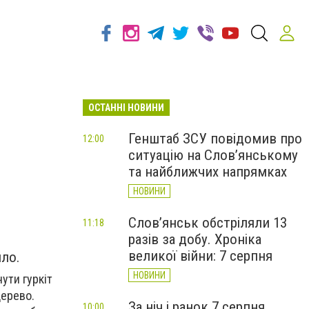
ОСТАННІ НОВИНИ
Генштаб ЗСУ повідомив про
12:00
ситуацію на Слов’янському
та найближчих напрямках
НОВИНИ
Слов’янськ обстріляли 13
11:18
разів за добу. Хроніка
великої війни: 7 серпня
ило.
НОВИНИ
ути гуркіт
дерево.
За ніч і ранок 7 серпня
10:00