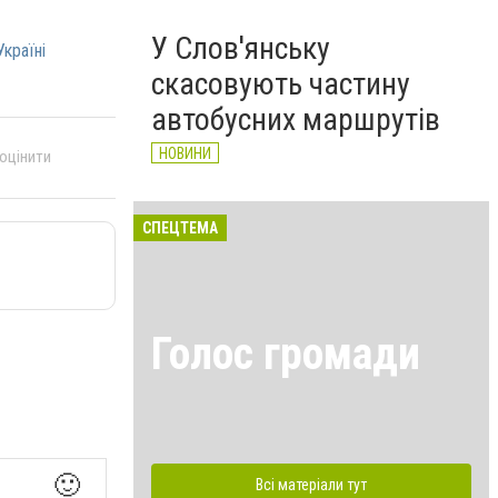
У Слов'янську
Україні
скасовують частину
автобусних маршрутів
НОВИНИ
 оцінити
СПЕЦТЕМА
Голос громади
🙂
Всі матеріали тут