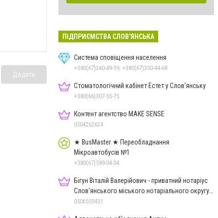
ПІДПРИЄМСТВА СЛОВ'ЯНСЬКА
Система сповіщення населення
+380(67)340-49-59, +380(67)350-44-68
Додати
Стоматологічний кабінет Естет у Слов'янську
+380(66)307-55-75
Контент агентство MAKE SENSE
0504262624
★ BusMaster ★ Переобладнання
Мікроавтобусів №1
+380(67)599-04-04
Бігун Віталій Валерійович - приватний нотаріус
Слов'янського міського нотаріального округу
Дон.обл.
0506555431