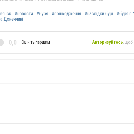
вянск
#новости
#буря
#пошкодження
#наслідки бурі
#буря в 
а Донеччині
0,0
Оцініть першим
Авторизуйтесь
, щоб