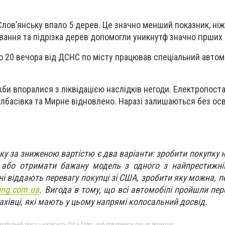
Слов’янську впало 5 дерев. Це значно менший показник, ніж 
вання та підрізка дерев допомогли уникнутф значно гірших 
до 20 вечора від ДСНС по місту працював спеціальний автом
жби впоралися з ліквідацією наслідків негоди. Електропост
илбасівка та Мирне відновлено. Наразі залишаються без осв
у за зниженою вартістю є два варіанти: зробити покупку 
и або отримати бажану модель з одного з найпрестижні
і віддають перевагу покупці зі США, зробити яку можна, 
ing.com.ua
. Вигода в тому, що всі автомобілі пройшли пере
івці, які мають у цьому напрямі колосальний досвід.
бхідний текст і натисніть Ctrl + Enter, щоб повідомити про це редакцію