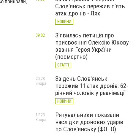
во прибрали,
Слов'янськ пережив п'ять
атак дронів - Лях
НОВИНИ
З’явилась петиція про
09:02
присвоєння Олексію Юкову
звання Героя України
(посмертно)
СТАТТІ
За день Слов'янськ
20:23
Вчора
пережив 11 атак дронів: 62-
річний чоловік у реанімації
НОВИНИ
Рятувальники показали
17:23
Вчора
наслідки дронових ударів
по Слов'янську (ФОТО)