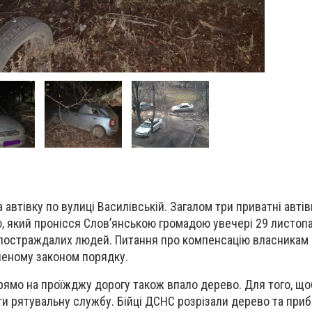
автівку по вулиці Василівській. Загалом три приватні автів
, який пронісся Слов’янською громадою увечері 29 листопа
 постраждалих людей. Питання про компенсацію власникам
леному законом порядку.
прямо на проїжджу дорогу також впало дерево. Для того, щ
и рятувальну службу. Бійці ДСНС розрізали дерево та приб