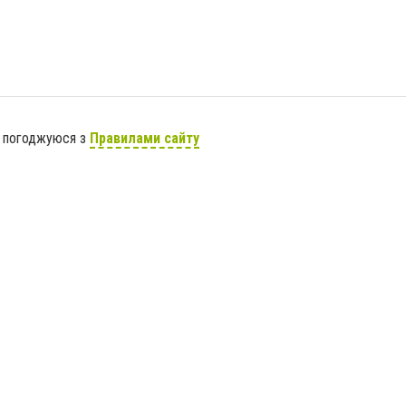
я погоджуюся з
Правилами сайту