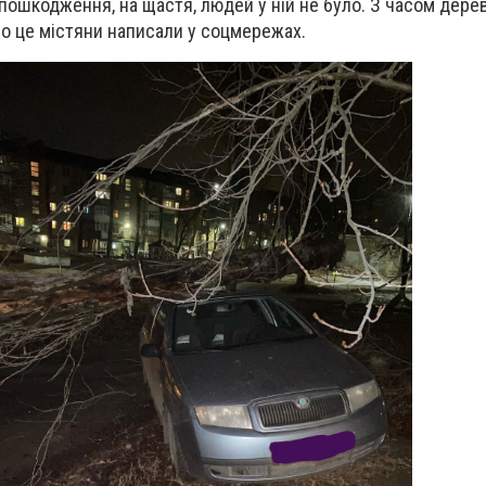
 пошкодження, на щастя, людей у ній не було. З часом дере
ро це містяни написали у соцмережах.