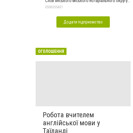
Слов'янського міського нотаріального округу
Дон.обл.
0506555431
Додати підприємство
ОГОЛОШЕННЯ
Робота вчителем
англійської мови у
Таїланді