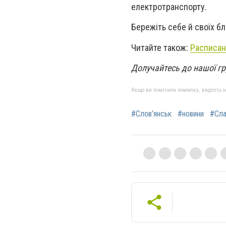
електротранспорту.
Бережіть себе й своїх бл
Читайте також:
Расписан
Долучайтесь до нашої гр
Якщо ви помітили помилку, виділіть нео
#Слов’янськ
#новини
#Сла