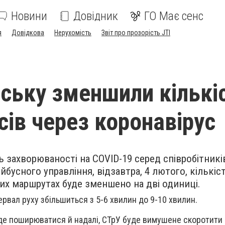
Новини
Довідник
ГО Має сенс
я
Довідкова
Нерухомість
Звіт про прозорість JTI
нську зменшили кількі
сів через коронавірус
ь захворюваності на COVID-19 серед співробітникі
бусного управління, відзавтра, 4 лютого, кількіс
ких маршрутах буде зменшено на дві одиниці.
ервал руху збільшиться з 5-6 хвилин до 9-10 хвилин.
де поширюватися й надалі, СТрУ буде вимушене скоротити 