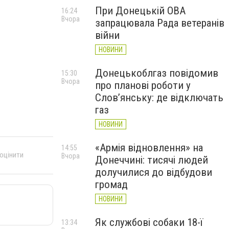
При Донецькій ОВА
16:24
Вчора
запрацювала Рада ветеранів
війни
НОВИНИ
Донецькоблгаз повідомив
15:30
Вчора
про планові роботи у
Слов’янську: де відключать
газ
НОВИНИ
«Армія відновлення» на
14:55
 оцінити
Вчора
Донеччині: тисячі людей
долучилися до відбудови
громад
НОВИНИ
Як службові собаки 18-ї
13:34