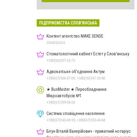
ПІДПРИЄМСТВА СЛОВ'ЯНСЬКА
Контент агентство MAKE SENSE
0504262624
Стоматологічний кабінет Естет у Слов'янську
+380(66)307-55-75
Адвокатське об'єднання Актум
+380(67)566-47-09, +380(50)347-05-80
★ BusMaster ★ Переобладнання
Мікроавтобусів №1
+380(67)599-04-04
Система сповіщення населення
+380(67)340-49-59, +380(67)350-44-68
Бігун Віталій Валерійович - приватний нотаріус