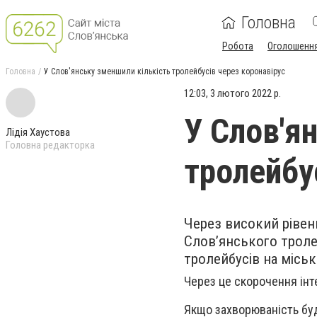
Головна
Робота
Оголошенн
Головна
У Слов'янську зменшили кількість тролейбусів через коронавірус
12:03, 3 лютого 2022 р.
У Слов'я
Лідія Хаустова
Головна редакторка
тролейбу
Через високий рівен
Слов’янського тролей
тролейбусів на місь
Через це скорочення інт
Якщо захворюваність бу