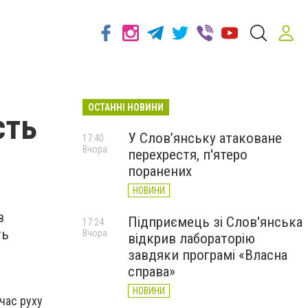
ОСТАННІ НОВИНИ
сть
У Слов’янську атаковане
17:40
Вчора
перехрестя, п'ятеро
поранених
НОВИНИ
в
Підприємець зі Слов'янська
17:24
ть
Вчора
відкрив лабораторію
завдяки програмі «Власна
справа»
НОВИНИ
час руху