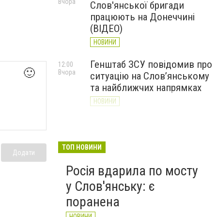
Вчора
Слов'янської бригади
працюють на Донеччині
(ВІДЕО)
НОВИНИ
Генштаб ЗСУ повідомив про
12:00
🙂
Вчора
ситуацію на Слов’янському
та найближчих напрямках
НОВИНИ
Слов’янськ обстріляли 13
11:18
Вчора
разів за добу. Хроніка
великої війни: 7 серпня
ТОП НОВИНИ
Додати
НОВИНИ
Росія вдарила по мосту
у Слов'янську: є
поранена
НОВИНИ