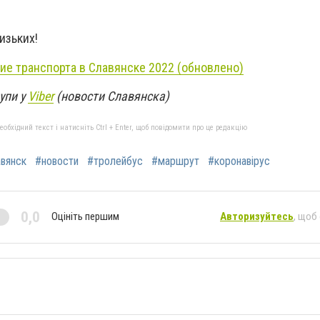
изьких!
ие транспорта в Славянске 2022 (обновлено)
упи у
Viber
(новости Славянска)
бхідний текст і натисніть Ctrl + Enter, щоб повідомити про це редакцію
вянск
#новости
#тролейбус
#маршрут
#коронавірус
0,0
Оцініть першим
Авторизуйтесь
, щоб