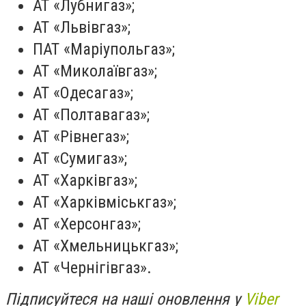
АТ «Лубнигаз»;
АТ «Львівгаз»;
ПАТ «
Маріупольгаз
»;
АТ «Миколаївгаз»;
АТ «Одесагаз»;
АТ «Полтавагаз»;
АТ «
Рівнегаз
»;
АТ «Сумигаз»;
АТ «Харківгаз»;
АТ «Харківміськгаз»;
АТ «Херсонгаз»;
АТ «
Хмельницькгаз
»;
АТ «
Чернігівгаз
».
Підписуйтеся на наші оновлення у
Viber