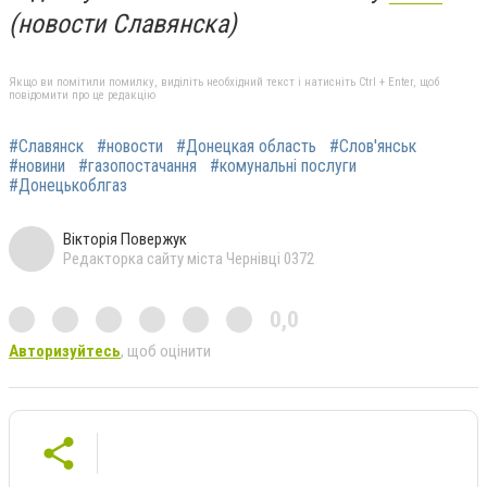
(новости Славянска)
Якщо ви помітили помилку, виділіть необхідний текст і натисніть Ctrl + Enter, щоб
повідомити про це редакцію
#Славянск
#новости
#Донецкая область
#Слов'янськ
#новини
#газопостачання
#комунальні послуги
#Донецькоблгаз
Вікторія Повержук
Редакторка сайту міста Чернівці 0372
0,0
Авторизуйтесь
, щоб оцінити