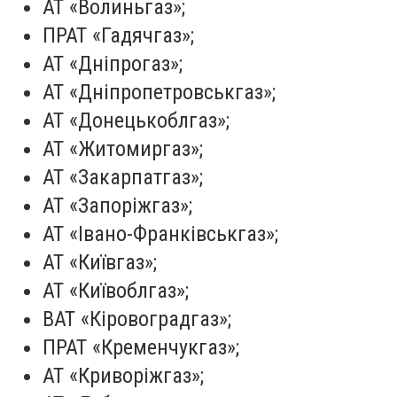
АТ «Волиньгаз»;
ПРАТ «
Гадячгаз
»;
АТ «Дніпрогаз»;
АТ «
Дніпропетровськгаз
»;
АТ «
Донецькоблгаз
»;
АТ «
Житомиргаз
»;
АТ «Закарпатгаз»;
АТ «
Запоріжгаз
»;
АТ «Івано-Франківськгаз»;
АТ «Київгаз»;
АТ «
Київоблгаз
»;
ВАТ «
Кіровоградгаз
»;
ПРАТ «Кременчукгаз»;
АТ «Криворіжгаз»;