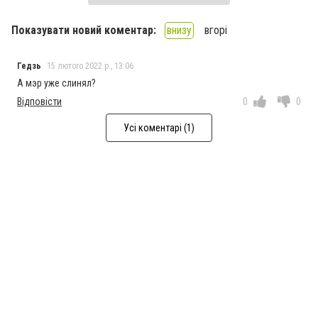
Показувати новий коментар:
внизу
вгорі
Гедзь
15 лютого 2022 р., 13:06
А мэр уже слинял?
Відповісти
0
0
Усі коментарі (1)