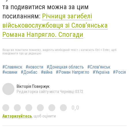
та подивитися можна за цим
посиланням:
Річниця загибелі
військовослужбовця зі Слов’янська
Романа Напрягло. Спогади
Якщо ви помітили помилку, виділіть необхідний текст і натисніть Ctrl + Enter, щоб
повідомити про це редакцію
#Славянск
#новости
#Донецкая область
#Слов'янськ
#новини
#Донбас
#війна
#Роман Напрягло
#Україна
#Росія
Вікторія Повержук
Редакторка сайту міста Чернівці 0372
0,0
Авторизуйтесь
, щоб оцінити