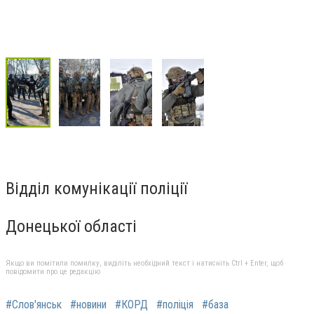
Відділ комунікації поліції
Донецької області
Якщо ви помітили помилку, виділіть необхідний текст і натисніть Ctrl + Enter, щоб
повідомити про це редакцію
#Слов'янськ
#новини
#КОРД
#поліція
#база