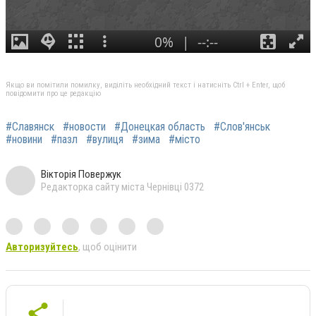
Якщо ви помітили помилку, виділіть необхідний текст і натисніть Ctrl + Enter, щоб
повідомити про це редакцію
#Славянск
#новости
#Донецкая область
#Слов'янськ
#новини
#пазл
#вулиця
#зима
#місто
Вікторія Повержук
Редакторка сайту міста Чернівці 0372
Авторизуйтесь
, щоб оцінити