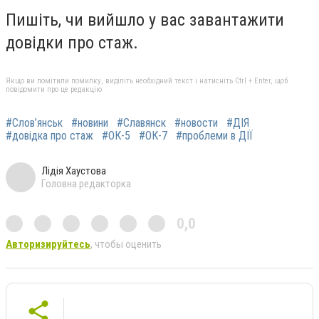
Пишіть, чи вийшло у вас завантажити
довідки про стаж.
Якщо ви помітили помилку, виділіть необхідний текст і натисніть Ctrl + Enter, щоб
повідомити про це редакцію
#Слов’янськ
#новини
#Славянск
#новости
#ДІЯ
#довідка про стаж
#ОК-5
#ОК-7
#проблеми в ДІЇ
Лідія Хаустова
Головна редакторка
0,0
Авторизируйтесь
, чтобы оценить