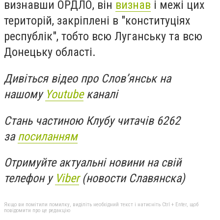
визнавши ОРДЛО, він
визнав
і межі цих
територій, закріплені в "конституціях
республік", тобто всю Луганську та всю
Донецьку області.
Дивіться відео про Слов’янськ на
нашому
Youtube
каналі
Стань частиною Клубу читачів 6262
за
посиланням
Отримуйте актуальні новини на свій
телефон у
Viber
(новости Славянска)
Якщо ви помітили помилку, виділіть необхідний текст і натисніть Ctrl + Enter, щоб
повідомити про це редакцію