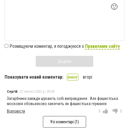
🙂
Розміщуючи коментар, я погоджуюся з
Правилами сайту
Додати
Показувати новий коментар:
внизу
вгорі
Сергій
22 лютого 2022 р., 09:05
Загарбники завжди шукають собі виправдання . Але фашистська
московія обовьязково закінчить як фашистська германія .
Відповісти
0
0
Усі коментарі (1)