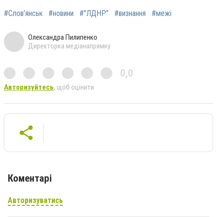
#Слов’янськ
#новини
#"ЛДНР"
#визнання
#межі
Олександра Пилипенко
Директорка медіанапрямку
0,0
Авторизуйтесь
, щоб оцінити
Коментарі
Авторизуватись