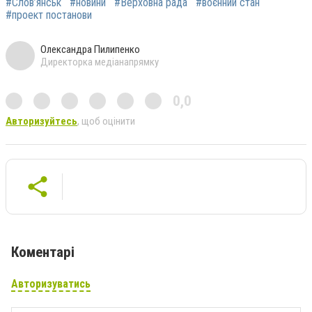
#Слов’янськ
#новини
#Верховна рада
#воєнний стан
#проект постанови
Олександра Пилипенко
Директорка медіанапрямку
0,0
Авторизуйтесь
, щоб оцінити
Коментарі
Авторизуватись