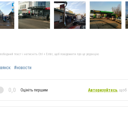
бхідний текст і натисніть Ctrl + Enter, щоб повідомити про це редакцію
вянск
#новости
0,0
Оцініть першим
Авторизуйтесь
, щоб