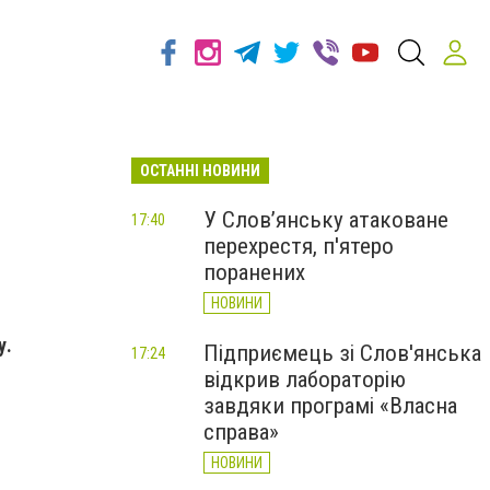
ОСТАННІ НОВИНИ
У Слов’янську атаковане
17:40
перехрестя, п'ятеро
поранених
НОВИНИ
у.
Підприємець зі Слов'янська
17:24
відкрив лабораторію
завдяки програмі «Власна
справа»
НОВИНИ