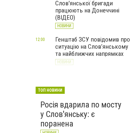
Слов'янської бригади
працюють на Донеччині
(ВІДЕО)
НОВИНИ
Генштаб ЗСУ повідомив про
12:00
ситуацію на Слов’янському
та найближчих напрямках
НОВИНИ
Слов’янськ обстріляли 13
11:18
разів за добу. Хроніка
великої війни: 7 серпня
ТОП НОВИНИ
НОВИНИ
Росія вдарила по мосту
у Слов'янську: є
поранена
НОВИНИ