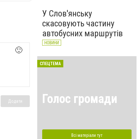
У Слов'янську
скасовують частину
автобусних маршрутів
НОВИНИ
🙂
СПЕЦТЕМА
Голос громади
Додати
Всі матеріали тут