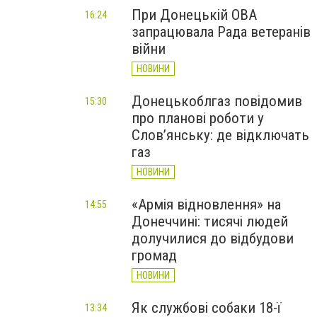
При Донецькій ОВА
16:24
запрацювала Рада ветеранів
війни
НОВИНИ
Донецькоблгаз повідомив
15:30
про планові роботи у
Слов’янську: де відключать
газ
НОВИНИ
«Армія відновлення» на
14:55
Донеччині: тисячі людей
долучилися до відбудови
громад
НОВИНИ
Як службові собаки 18-ї
13:34