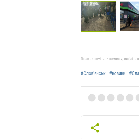
Якщо ви помітили помилку, виділіть нео
#Слов'янськ
#новини
#Сла