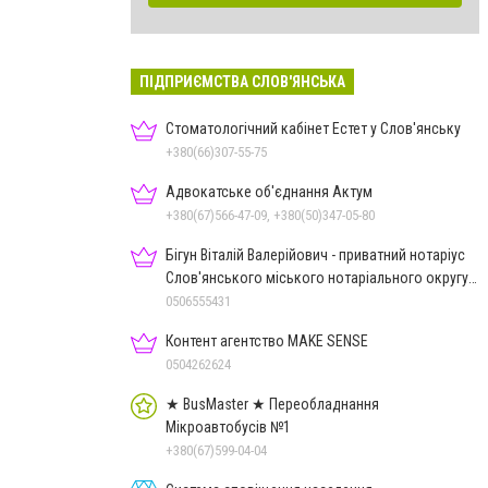
ПІДПРИЄМСТВА СЛОВ'ЯНСЬКА
Стоматологічний кабінет Естет у Слов'янську
+380(66)307-55-75
Адвокатське об'єднання Актум
+380(67)566-47-09, +380(50)347-05-80
Бігун Віталій Валерійович - приватний нотаріус
Слов'янського міського нотаріального округу
Дон.обл.
0506555431
Контент агентство MAKE SENSE
0504262624
★ BusMaster ★ Переобладнання
Мікроавтобусів №1
+380(67)599-04-04