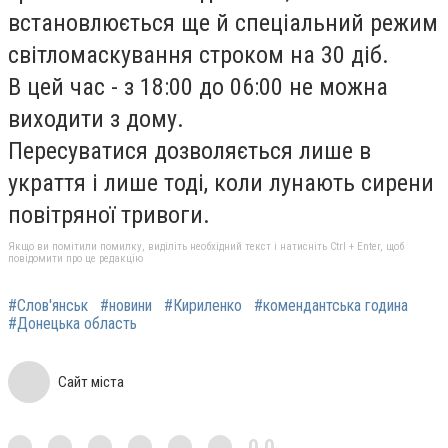
встановлюється ще й спеціальний режим
світломаскування строком на 30 діб.
В цей час - з 18:00 до 06:00 не можна
виходити з дому.
Пересуватися дозволяється лише в
украття і лише тоді, коли лунають сирени
повітряної тривоги.
Якщо ви помітили помилку, виділіть необхідний текст і натисніть Ctrl + Enter, щоб
повідомити про це редакцію
#Слов'янськ
#новини
#Кириленко
#комендантська година
#Донецька область
Сайт міста
0,0