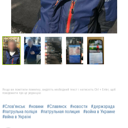
Якщо ви помітили помилку, виділіть необхідний текст і натисніть Ctrl + Enter, щоб
повідомити про це редакцію
#Слов’янськ
#новини
#Славянск
#новости
#держзрада
#патрульна поліція
#патрульная полиция
#война в Украине
#війна в Україні