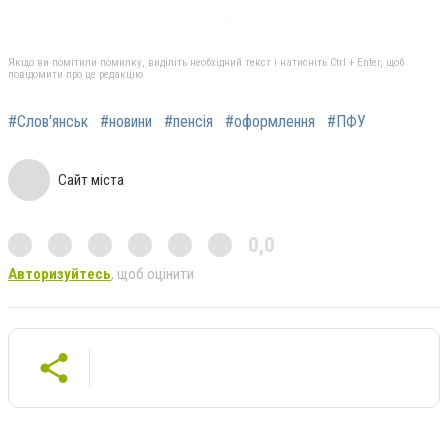
Якщо ви помітили помилку, виділіть необхідний текст і натисніть Ctrl + Enter, щоб
повідомити про це редакцію
#Слов'янськ
#новини
#пенсія
#оформлення
#ПФУ
Сайт міста
0,0
Авторизуйтесь
, щоб оцінити