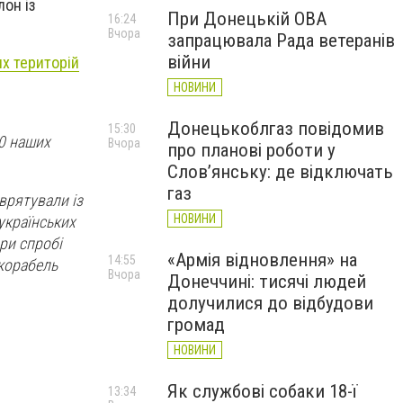
лон із
При Донецькій ОВА
16:24
Вчора
запрацювала Рада ветеранів
війни
их територій
НОВИНИ
Донецькоблгаз повідомив
15:30
10 наших
Вчора
про планові роботи у
Слов’янську: де відключать
газ
 врятували із
НОВИНИ
українських
при спробі
«Армія відновлення» на
14:55
корабель
Вчора
Донеччині: тисячі людей
долучилися до відбудови
громад
НОВИНИ
Як службові собаки 18-ї
13:34