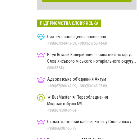
ПІДПРИЄМСТВА СЛОВ'ЯНСЬКА
Система сповіщення населення
+380(67)340-49-59, +380(67)350-44-68
Бігун Віталій Валерійович - приватний нотаріус
Слов'янського міського нотаріального округу
Дон.обл.
0506555431
Адвокатське об'єднання Актум
+380(67)566-47-09, +380(50)347-05-80
★ BusMaster ★ Переобладнання
Мікроавтобусів №1
+380(67)599-04-04
Стоматологічний кабінет Естет у Слов'янську
+380(66)307-55-75