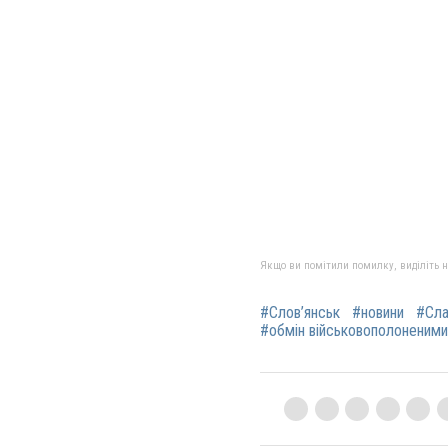
Якщо ви помітили помилку, виділіть нео
#Слов’янськ
#новини
#Сла
#обмін військовополоненими