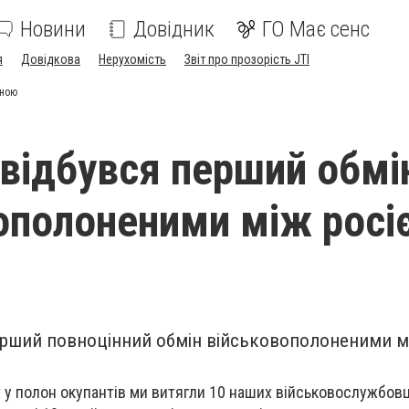
Новини
Довідник
ГО Має сенс
я
Довідкова
Нерухомість
Звіт про прозорість JTI
їною
 відбувся перший обмі
ополоненими між росі
ерший повноцінний обмін військовополоненими м
х у полон окупантів ми витягли 10 наших військовослужбовц