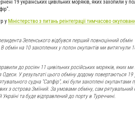
рнені 19 українських цивільних моряків, яких захопили у по
фір".
тр у
Міністерство з питань реінтеграції тимчасово окупован
резидента Зеленського відбувся перший повноцінний обмін
В обмін на 10 захоплених у полон окупантів ми витягнули 
правили до росіян 11 цивільних російських моряків, яких ми
я Одеси. У результаті цього обміну додому повертаються 19 
ятувального судна "Сапфір", які були захоплені окупантами 
вих з острова Зміїний.
За умовами обміну, сам рятувальний 
Україні та буде відправлений до порту в Туреччині.