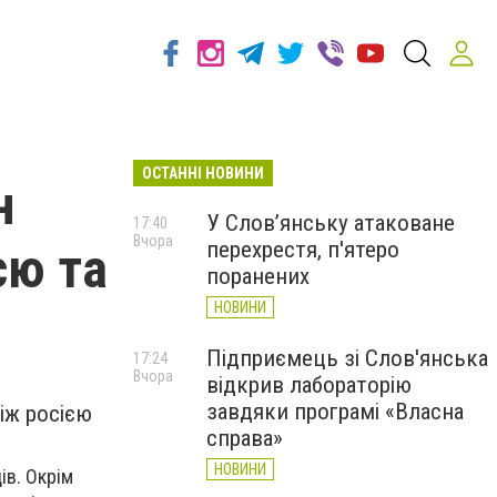
ОСТАННІ НОВИНИ
н
У Слов’янську атаковане
17:40
Вчора
перехрестя, п'ятеро
єю та
поранених
НОВИНИ
Підприємець зі Слов'янська
17:24
Вчора
відкрив лабораторію
завдяки програмі «Власна
іж росією
справа»
НОВИНИ
ів. Окрім