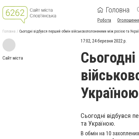
Головна
Робота
Оголошенн
Головна
Сьогодні відбувся перший обмін військовополоненими між росією та Укра
17:02, 24 березня 2022 р.
Сьогодні
Сайт міста
військов
Україною
Сьогодні відбувся п
та Україною.
В обмін на 10 захоплени