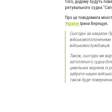
того, додому будуть пове
рятувального судна "Сап
Про це повідомила мініс
України
Ірина Верещук.
Сьогодні за наказом П
військовополоненими. 
військовослужбовців.
Також, сьогодні ми від
затопленого судна біл
цивільних моряків із р
забрати наших військо
також буде повернений 