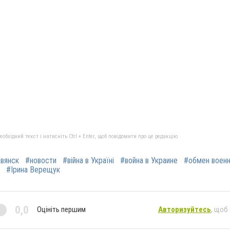
бхідний текст і натисніть Ctrl + Enter, щоб повідомити про це редакцію
вянск
#новости
#війна в Україні
#война в Украине
#обмен воен
#Ірина Верещук
0,0
Оцініть першим
Авторизуйтесь
, щоб