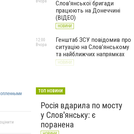
Вчора
Слов'янської бригади
працюють на Донеччині
(ВІДЕО)
НОВИНИ
Генштаб ЗСУ повідомив про
12:00
Вчора
ситуацію на Слов’янському
та найближчих напрямках
НОВИНИ
Слов’янськ обстріляли 13
11:18
Вчора
разів за добу. Хроніка
великої війни: 7 серпня
ТОП НОВИНИ
нопленными
НОВИНИ
Росія вдарила по мосту
у Слов'янську: є
 оцінити
поранена
НОВИНИ