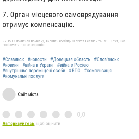
7. Орган місцевого самоврядування
отримує компенсацію.
Якщо ви помітили помилку, виділіть необхідний текст і натисніть Ctrl + Enter, щоб
повідомити про це редакцію
#Славянск
#новости
#Донецкая область
#Слов'янськ
#новини
#війна в Україні
#війна з Росією
#внутрішньо переміщені особи
#ВПО
#компенсація
#комунальні послуги
Сайт міста
0,0
Авторизуйтесь
, щоб оцінити