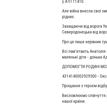
у АТП 11410.
Але війна внесла свої змі
рідних.
Захищаючи від ворога Укр
Северодонецька від воро
Про це пише керівник гум
Всі пам‘ятають Анатолія
маленькі діти - донька Ад
ДОПОМОГТИ РОДИНІ МО
4314140002929500 - Окс
Прощання з героєм відбу
Висловлюємо співчуття р
нашої країни.