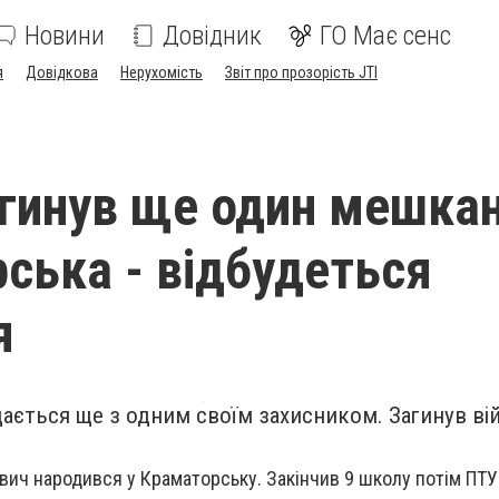
Новини
Довідник
ГО Має сенс
я
Довідкова
Нерухомість
Звіт про прозорість JTI
загинув ще один мешка
ська - відбудеться
я
ається ще з одним своїм захисником. Загинув ві
вич народився у Краматорську. Закінчив 9 школу потім ПТУ