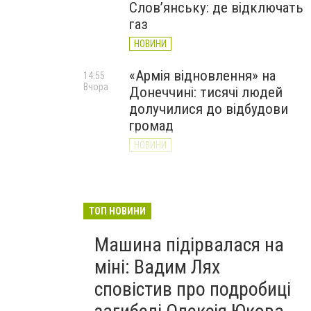
Слов’янську: де відключать
газ
НОВИНИ
«Армія відновлення» на
14:55
Вчора
Донеччині: тисячі людей
долучилися до відбудови
громад
НОВИНИ
Як службові собаки 18-ї
13:34
Вчора
Слов'янської бригади
працюють на Донеччині
ТОП НОВИНИ
(ВІДЕО)
Машина підірвалася на
НОВИНИ
міні: Вадим Лях
сповістив про подробиці