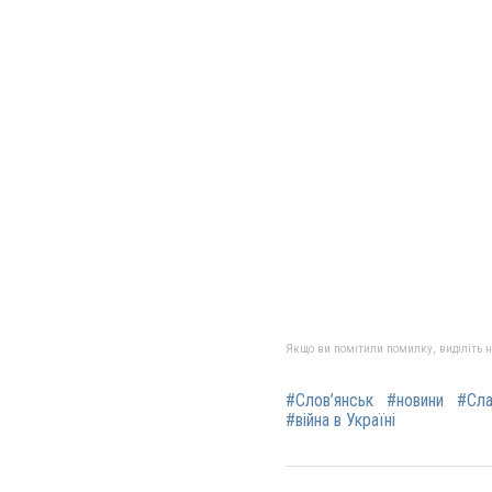
Якщо ви помітили помилку, виділіть нео
#Слов’янськ
#новини
#Сла
#війна в Україні