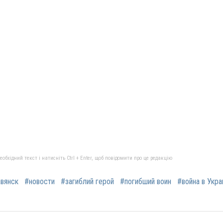
бхідний текст і натисніть Ctrl + Enter, щоб повідомити про це редакцію
вянск
#новости
#загиблий герой
#погибший воин
#война в Укра