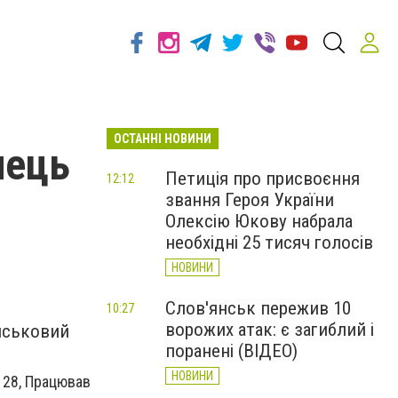
ОСТАННІ НОВИНИ
нець
Петиція про присвоєння
12:12
звання Героя України
Олексію Юкову набрала
необхідні 25 тисяч голосів
НОВИНИ
Слов'янськ пережив 10
10:27
ворожих атак: є загиблий і
йськовий
поранені (ВІДЕО)
НОВИНИ
 28, Працював