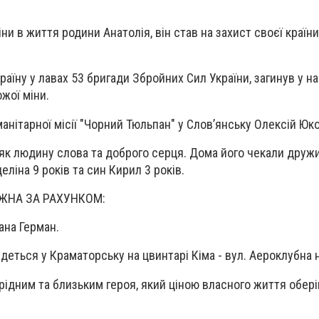
ни в життя родини Анатолія, він став на захист своєї країни
аїну у лавах 53 бригади Збройних Сил України, загинув у н
жої міни.
анітарної місії "Чорний Тюльпан" у Слов’янську Олексій Юко
 як людину слова та доброго серця. Дома його чекали дружин
еліна 9 років та син Кирил 3 років.
ЖНА ЗА РАХУНКОМ:
ана Герман.
деться у Краматорську на цвинтарі Кіма - вул. Аероклубна 
ідним та близьким героя, який ціною власного життя обері