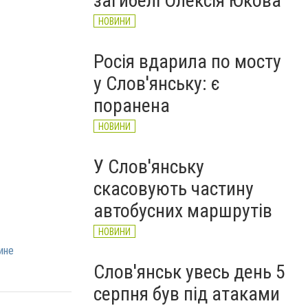
загибелі Олексія Юкова
НОВИНИ
Росія вдарила по мосту
у Слов'янську: є
поранена
НОВИНИ
У Слов'янську
скасовують частину
автобусних маршрутів
НОВИНИ
ине
Слов'янськ увесь день 5
серпня був під атаками