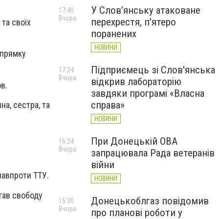
У Слов’янську атаковане
17:40
Вчора
перехрестя, п'ятеро
 та своїх
поранених
НОВИНИ
апрямку
Підприємець зі Слов'янська
17:24
Вчора
відкрив лабораторію
в.
завдяки програмі «Власна
справа»
а, сестра, та
НОВИНИ
При Донецькій ОВА
16:24
Вчора
запрацювала Рада ветеранів
війни
навпроти ТТУ.
НОВИНИ
гав свободу
Донецькоблгаз повідомив
15:30
Вчора
про планові роботи у