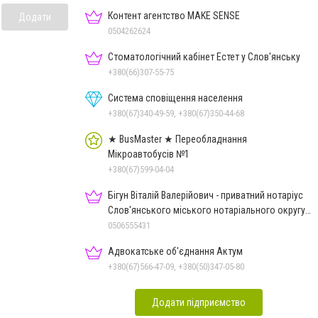
Контент агентство MAKE SENSE
Додати
0504262624
Стоматологічний кабінет Естет у Слов'янську
+380(66)307-55-75
Система сповіщення населення
+380(67)340-49-59, +380(67)350-44-68
★ BusMaster ★ Переобладнання
Мікроавтобусів №1
+380(67)599-04-04
Бігун Віталій Валерійович - приватний нотаріус
Слов'янського міського нотаріального округу
Дон.обл.
0506555431
Адвокатське об'єднання Актум
+380(67)566-47-09, +380(50)347-05-80
Додати підприємство