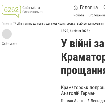
Головна
Робота
Оголошенн
Головна
У війні загинув ще один мешканець Краматорська - відбудеться прощання
13:20, 4 квітня 2022 р.
У війні 
Сайт міста
Краматор
прощанн
Краматорськ попрощ
Анатолій Герман.
Герман Анатолій Леонідо