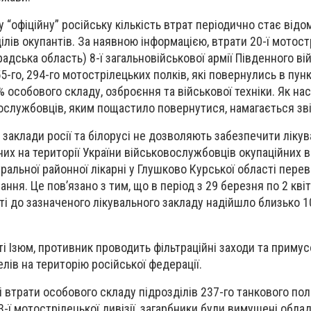
 “офіційну” російську кількість втрат періодично стає відо
ілів окупантів. За наявною інформацією, втрати 20-ї мотост
радська область) 8-ї загальновійськової армії Південного ві
55-го, 294-го мотострілецьких полків, які повернулись в пун
% особового складу, озброєння та військової техніки. Як нас
ослужбовців, яким пощастило повернутися, намагається зв
 заклади росії та білорусі не дозволяють забезпечити лікув
них на території України військовослужбовців окупаційних ві
альної районної лікарні у Глушково Курської області пере
ня. Це пов’язано з тим, що в період з 29 березня по 2 квіт
сті до зазначеного лікувального закладу надійшло близько 
сті Ізюм, противник проводить фільтраційні заходи та приму
лів на територію російської федерації.
ні втрати особового складу підрозділів 237-го танкового пол
-ї мотострілецької дивізії, загарбники були вимушені обла