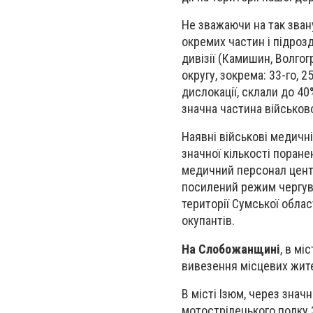
Не зважаючи на так звану
окремих частин і підрозд
дивізії (Камишин, Волгог
округу, зокрема: 33-го, 2
дислокації, склали до 40
значна частина військов
Наявні військові медичні
значної кількості поране
медичний персонал центр
посилений режим чергуван
території Сумської обла
окупантів.
На Слобожанщині
, в мі
вивезення місцевих жите
В місті Ізюм, через знач
мотострілецького полку 3