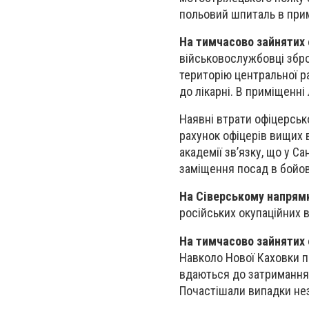
польовий шпиталь в прим
На тимчасово зайнятих 
військовослужбовці збро
територію центральної р
до лікарні. В приміщенні
Наявні втрати офіцерськ
рахунок офіцерів вищих 
академії зв’язку, що у С
заміщення посад в бойов
На Сіверському напрям
російських окупаційних в
На тимчасово зайнятих 
Навколо Нової Каховки 
вдаються до затримання 
Почастішали випадки нез