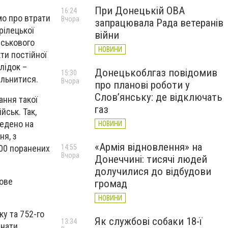
При Донецькій ОВА
16:24
мо про втрати
Вчора
запрацювала Рада ветеранів
рілецької
війни
йськового
НОВИНИ
кти постійної
лідок –
Донецькоблгаз повідомив
15:30
ільнитися.
Вчора
про планові роботи у
Слов’янську: де відключать
ання такої
газ
йськ. Так,
ведено на
НОВИНИ
ня, з
«Армія відновлення» на
14:55
100 поранених
Вчора
Донеччині: тисячі людей
долучилися до відбудови
сове
громад
НОВИНИ
ку та 752-го
Як службові собаки 18-ї
13:34
днати