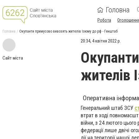
Головна
Робота
Оголошенн
Головна
Окупанти примусово вивозять жителів Ізюму до рф - Генштаб
20:34, 4 квітня 2022 р.
Окупанти
Сайт міста
жителів 
Оперативна інформац
Генеральний штаб ЗСУ
с
втрат в ході повномасшта
війни, з 24 лютого цьог
федерації лише двічі ог
дії на території нашої де