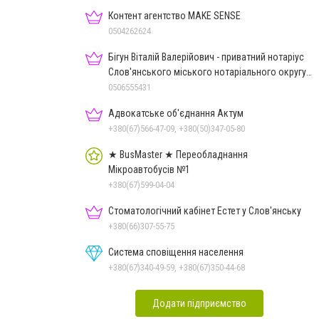
Контент агентство MAKE SENSE
0504262624
Бігун Віталій Валерійович - приватний нотаріус
Слов'янського міського нотаріального округу
Дон.обл.
0506555431
Адвокатське об'єднання Актум
+380(67)566-47-09, +380(50)347-05-80
★ BusMaster ★ Переобладнання
Мікроавтобусів №1
+380(67)599-04-04
Стоматологічний кабінет Естет у Слов'янську
+380(66)307-55-75
Система сповіщення населення
+380(67)340-49-59, +380(67)350-44-68
Додати підприємство