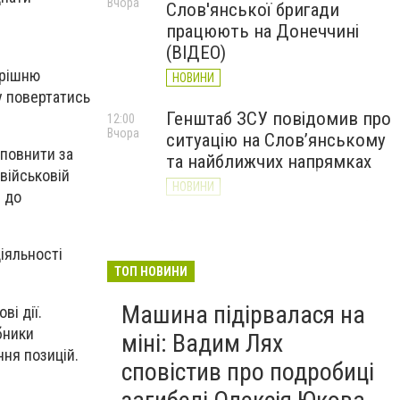
Вчора
Слов'янської бригади
працюють на Донеччині
(ВІДЕО)
трішню
НОВИНИ
у повертатись
Генштаб ЗСУ повідомив про
12:00
Вчора
ситуацію на Слов’янському
оповнити за
та найближчих напрямках
військовій
НОВИНИ
в до
Слов’янськ обстріляли 13
11:18
Вчора
разів за добу. Хроніка
діяльності
великої війни: 7 серпня
ТОП НОВИНИ
НОВИНИ
Машина підірвалася на
ві дії.
бники
міні: Вадим Лях
ня позицій.
сповістив про подробиці