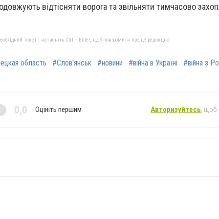
одовжують відтісняти ворога та звільняти тимчасово захоп
бхідний текст і натисніть Ctrl + Enter, щоб повідомити про це редакцію
ецкая область
#Слов'янськ
#новини
#війна в Україні
#війна з Р
0,0
Оцініть першим
Авторизуйтесь
, щоб