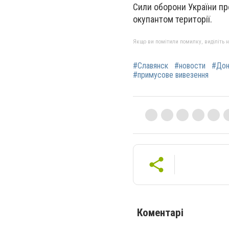
Сили оборони України пр
окупантом території.
Якщо ви помітили помилку, виділіть нео
#Славянск
#новости
#Дон
#примусове вивезення
Коментарі