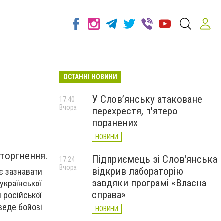
ОСТАННІ НОВИНИ
У Слов’янську атаковане
17:40
Вчора
перехрестя, п'ятеро
поранених
НОВИНИ
вторгнення.
Підприємець зі Слов'янська
17:24
Вчора
відкрив лабораторію
є зазнавати
завдяки програмі «Власна
української
справа»
 російської
веде бойові
НОВИНИ