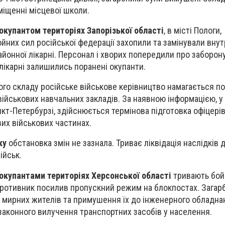
іщенні місцевої школи.
окупантом територіях Запорізької області
, в місті Пологи,
йних сил російської федерації захопили та замінували вну
айонної лікарні. Персонал і хворих попередили про заборон
 лікарні залишились поранені окупанти.
ого складу російське військове керівництво намагається п
військових навчальних закладів. За наявною інформацією, у 
анкт-Петербурзі, здійснюється термінова підготовка офіцері
их військових частинах.
ку
обстановка змін не зазнала. Триває ліквідація наслідків 
ійськ.
окупантами територіях Херсонської області
тривають бойо
противник посилив пропускний режим на блокпостах. Загар
мирних жителів та примушення їх до інженерного обладнан
аконного вилучення транспортних засобів у населення.