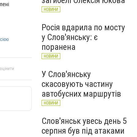
загибелі Олексія Юкова
лені
НОВИНИ
Росія вдарила по мосту
у Слов'янську: є
осією
поранена
НОВИНИ
 оцінити
У Слов'янську
скасовують частину
автобусних маршрутів
НОВИНИ
Слов'янськ увесь день 5
серпня був під атаками