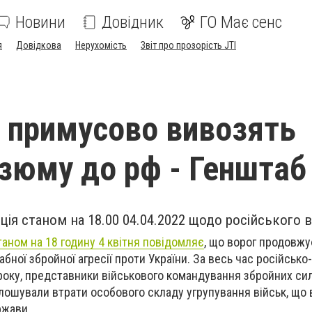
Новини
Довідник
ГО Має сенс
я
Довідкова
Нерухомість
Звіт про прозорість JTI
 примусово вивозять
Ізюму до рф - Генштаб
ія станом на 18.00 04.04.2022 щодо російського 
таном на 18 годину 4 квітня повідомляє
, що ворог продовжу
бної збройної агресії проти України. За весь час російсько-
о року, представники військового командування збройних сил
олошували втрати особового складу угрупування військ, що 
ржави.