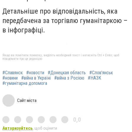
Детальніше про відповідальність, яка
передбачена за торгівлю гуманітаркою –
в інфографіці.
Якщо ви помітили помилку, виділіть необхідний текст і натисніть Ctrl + Enter, щоб
повідомити про це редакцію
#Славянск
#новости
#Донецкая область
#Слов'янськ
#новини
#війна в Україні
#війна з Росією
#НАЗК
#гуманітарна допомога
Сайт міста
0,0
Авторизуйтесь
, щоб оцінити