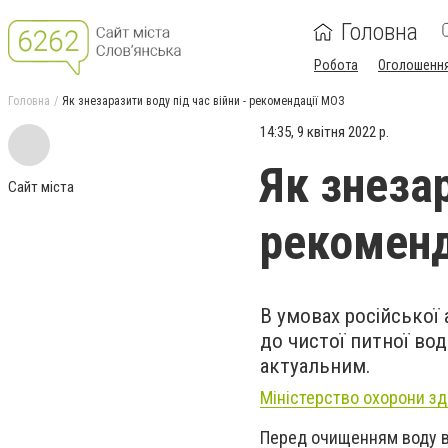
Головна
Робота
Оголошенн
Головна
Як знезаразити воду під час війни - рекомендації МОЗ
14:35, 9 квітня 2022 р.
Як знезар
Сайт міста
рекоменд
В умовах російської 
до чистої питної вод
актуальним.
Міністерство охорони зд
Перед очищенням воду ва