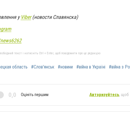
овлення у
Viber
(новости Славянска)
agram
e/news6262
бхідний текст і натисніть Ctrl + Enter, щоб повідомити про це редакцію
ецкая область
#Слов'янськ
#новини
#війна в Україні
#війна з Р
0,0
Оцініть першим
Авторизуйтесь
, щоб