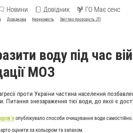
Новини
Довідник
ГО Має сенс
я
Довідкова
Нерухомість
Звіт про прозорість JTI
азити воду під час вій
ації МОЗ
агресії проти України частина населення позбавле
и. Питання знезараження тієї води, до якої є дост
оров'я
опублікувало способи очищування води самостійно.
рто оцінити за кольором та запахом.