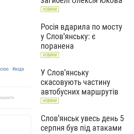
загибелі Олексія Юкова
НОВИНИ
Росія вдарила по мосту
у Слов'янську: є
поранена
НОВИНИ
осією
#вода
У Слов'янську
скасовують частину
автобусних маршрутів
 оцінити
НОВИНИ
Слов'янськ увесь день 5
серпня був під атаками