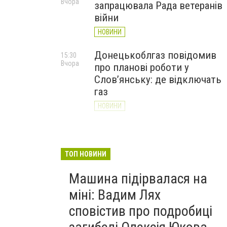
Вчора
запрацювала Рада ветеранів
війни
НОВИНИ
Донецькоблгаз повідомив
15:30
Вчора
про планові роботи у
Слов’янську: де відключать
газ
НОВИНИ
«Армія відновлення» на
14:55
Вчора
Донеччині: тисячі людей
долучилися до відбудови
ТОП НОВИНИ
громад
Машина підірвалася на
НОВИНИ
міні: Вадим Лях
сповістив про подробиці