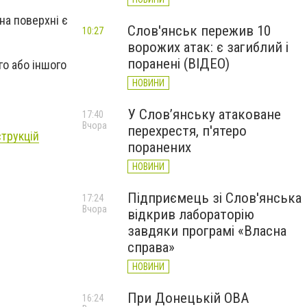
на поверхні є
Слов'янськ пережив 10
10:27
ворожих атак: є загиблий і
поранені (ВІДЕО)
го або іншого
НОВИНИ
У Слов’янську атаковане
17:40
Вчора
перехрестя, п'ятеро
струкцій
поранених
НОВИНИ
Підприємець зі Слов'янська
17:24
Вчора
відкрив лабораторію
завдяки програмі «Власна
справа»
НОВИНИ
При Донецькій ОВА
16:24