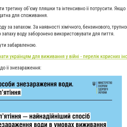
и третину об'єму пляшки та інтенсивно її потрусити. Якщо 
идатна для споживання.
оду за запахом. За наявності хімічного, бензинового, трупно
 запаху воду заборонено використовувати для пиття.
ути забарвленою.
ати українцям для виживання у війні - перелік корисних ін
до її знезараження: