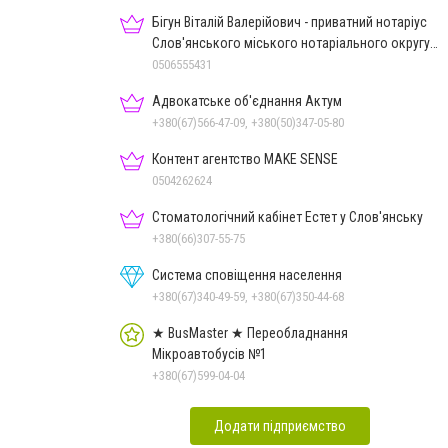
Бігун Віталій Валерійович - приватний нотаріус
Слов'янського міського нотаріального округу
Дон.обл.
0506555431
Адвокатське об'єднання Актум
+380(67)566-47-09, +380(50)347-05-80
Контент агентство MAKE SENSE
0504262624
Стоматологічний кабінет Естет у Слов'янську
+380(66)307-55-75
Система сповіщення населення
+380(67)340-49-59, +380(67)350-44-68
★ BusMaster ★ Переобладнання
Мікроавтобусів №1
+380(67)599-04-04
Додати підприємство