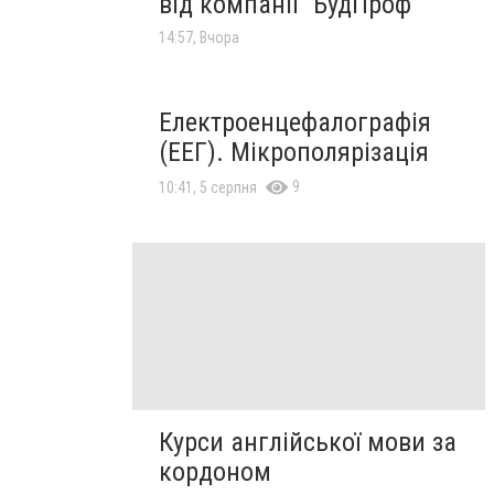
від компанії "БудПроф"
14:57, Вчора
Електроенцефалографія
(ЕЕГ). Мікрополярізація
9
10:41, 5 серпня
Курси англійської мови за
кордоном