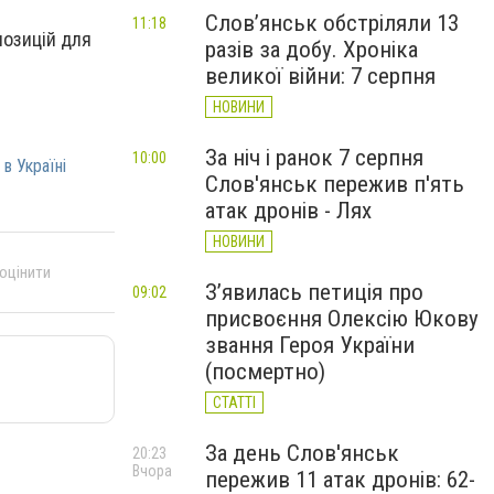
Слов’янськ обстріляли 13
11:18
позицій для
разів за добу. Хроніка
великої війни: 7 серпня
НОВИНИ
За ніч і ранок 7 серпня
10:00
 в Україні
Слов'янськ пережив п'ять
атак дронів - Лях
НОВИНИ
 оцінити
З’явилась петиція про
09:02
присвоєння Олексію Юкову
звання Героя України
(посмертно)
СТАТТІ
За день Слов'янськ
20:23
Вчора
пережив 11 атак дронів: 62-