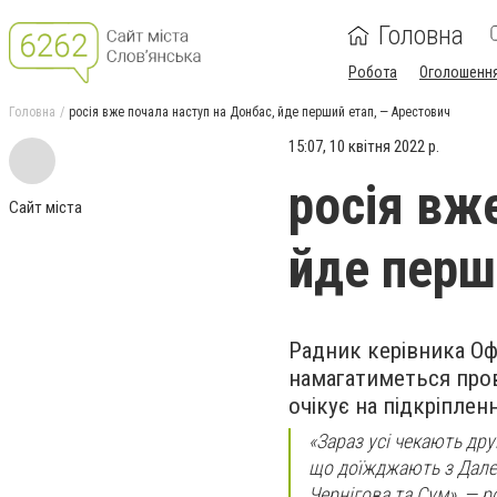
Головна
Робота
Оголошенн
Головна
росія вже почала наступ на Донбас, йде перший етап, — Арестович
15:07, 10 квітня 2022 р.
росія вж
Сайт міста
йде перш
Радник керівника Оф
намагатиметься прово
очікує на підкріплен
«Зараз усі чекають дру
що доїжджають з Далеког
Чернігова та Сум», — р