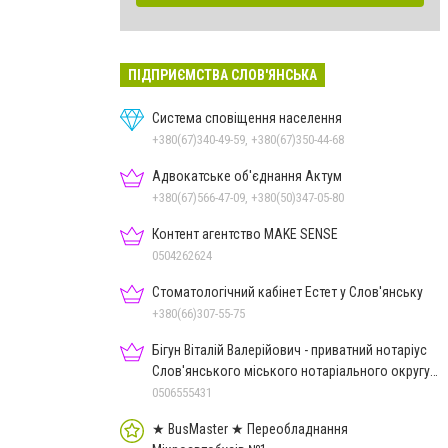
ПІДПРИЄМСТВА СЛОВ'ЯНСЬКА
Система сповіщення населення
+380(67)340-49-59, +380(67)350-44-68
Адвокатське об'єднання Актум
+380(67)566-47-09, +380(50)347-05-80
Контент агентство MAKE SENSE
0504262624
Стоматологічний кабінет Естет у Слов'янську
+380(66)307-55-75
Бігун Віталій Валерійович - приватний нотаріус
Слов'янського міського нотаріального округу
Дон.обл.
0506555431
★ BusMaster ★ Переобладнання