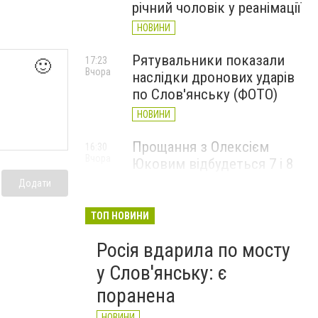
річний чоловік у реанімації
НОВИНИ
Рятувальники показали
17:23
🙂
Вчора
наслідки дронових ударів
по Слов'янську (ФОТО)
НОВИНИ
Прощання з Олексієм
16:30
Вчора
Юковим відбудеться 7 і 8
серпня
Додати
НОВИНИ
ТОП НОВИНИ
Росія вдарила по мосту
у Слов'янську: є
поранена
НОВИНИ