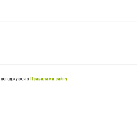
я погоджуюся з
Правилами сайту