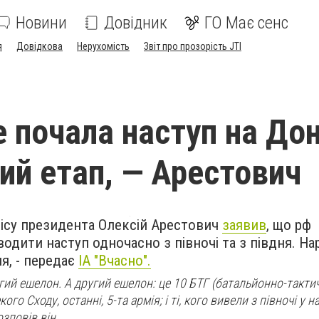
Новини
Довідник
ГО Має сенс
я
Довідкова
Нерухомість
Звіт про прозорість JTI
е почала наступ на До
ий етап, — Арестович
ісу президента Олексій Арестович
заявив
, що рф
дити наступ одночасно з півночі та з півдня. Нар
ня, - передає
ІА "Вчасно".
гий ешелон. А другий ешелон: це 10 БТГ (батальйонно-тактич
о Сходу, останні, 5-та армія; і ті, кого вивели з півночі у н
озповів він.