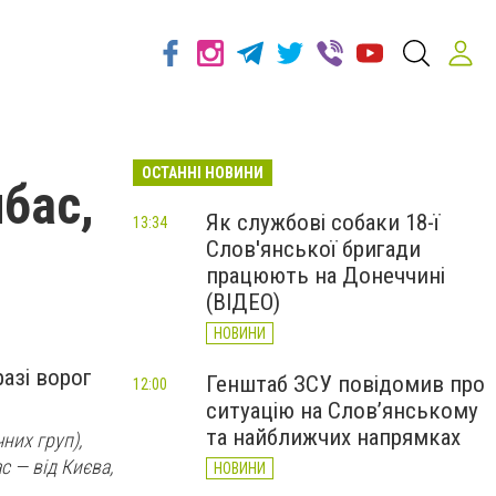
ОСТАННІ НОВИНИ
нбас,
Як службові собаки 18-ї
13:34
Слов'янської бригади
працюють на Донеччині
(ВІДЕО)
НОВИНИ
азі ворог
Генштаб ЗСУ повідомив про
12:00
ситуацію на Слов’янському
та найближчих напрямках
них груп),
ас — від Києва,
НОВИНИ