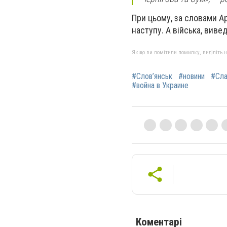
При цьому, за словами А
наступу. А війська, вивед
Якщо ви помітили помилку, виділіть нео
#Слов’янськ
#новини
#Сла
#война в Украине
Коментарі