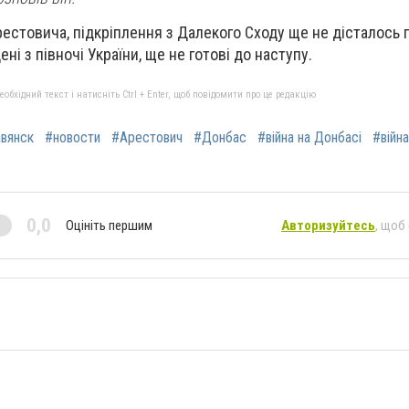
рестовича, підкріплення з Далекого Сходу ще не дісталось 
ені з півночі України, ще не готові до наступу.
бхідний текст і натисніть Ctrl + Enter, щоб повідомити про це редакцію
вянск
#новости
#Арестович
#Донбас
#війна на Донбасі
#війна
0,0
Оцініть першим
Авторизуйтесь
, щоб