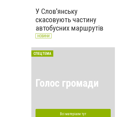
У Слов'янську
скасовують частину
автобусних маршрутів
НОВИНИ
СПЕЦТЕМА
Голос громади
Всі матеріали тут